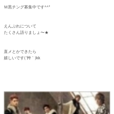
Ｍ黒チング募集中です^^*
えんぶれについて
たくさん語りましょ〜★
直メとかできたら
嬉しいです(´艸｀)kk