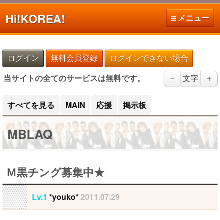
Hi!
KOREA!
メニュー
ログイン
無料会員登録
ログインできない場合
当サイトの全てのサービスは無料です。
－
文字
＋
すべてを見る
MAIN
応援
掲示板
MBLAQ
Ｍ黒チング募集中★
Lv.1
*youko*
2011.07.29