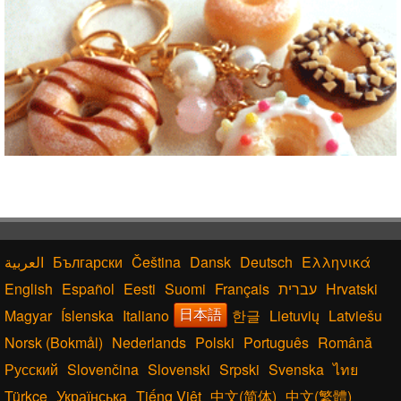
Български
Čeština
Dansk
Deutsch
Ελληνικά
English
Español
Eesti
Suomi
Français
עברית
Hrvatski
Magyar
Íslenska
Italiano
한글
Lietuvių
Latviešu
日本語
Norsk (Bokmål)
Nederlands
Polski
Português
Română
Русский
Slovenčina
Slovenski
Srpski
Svenska
ไทย
Türkçe
Українська
Tiếng Việt
中文(简体)
中文(繁體)