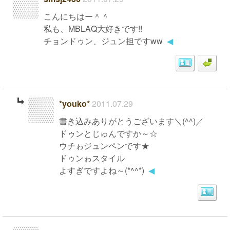
こんにちはー＾＾
私も、MBLAQ大好きです!!
チョンドゥン、ジュン担ですww
◀
*youko*
2011.07.29
書き込みありがとうございます＼(^^)／
ドゥンとじゅんですか～☆
ウチゎジュンペンです★
ドゥンゎスタイル
よすぎですよね～(*^^*)
◀