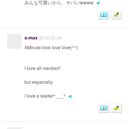
みんな可愛いから、ヤバいwwww
◀
a-max
2012.03.24
4Minute love love love(^^)
I love all menber!!
but especially
I love a leader^___^
◀