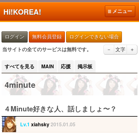
Hi!
KOREA!
メニュー
ログイン
無料会員登録
ログインできない場合
当サイトの全てのサービスは無料です。
－
文字
＋
すべてを見る
MAIN
応援
掲示板
4minute
４Minute好きな人、話しましょ〜？
Lv.1
xiahsky
2015.01.05