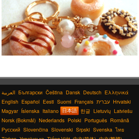
Български
Čeština
Dansk
Deutsch
Ελληνικά
English
Español
Eesti
Suomi
Français
עברית
Hrvatski
Magyar
Íslenska
Italiano
한글
Lietuvių
Latviešu
日本語
Norsk (Bokmål)
Nederlands
Polski
Português
Română
Русский
Slovenčina
Slovenski
Srpski
Svenska
ไทย
Türkçe
Українська
Tiếng Việt
中文(简体)
中文(繁體)