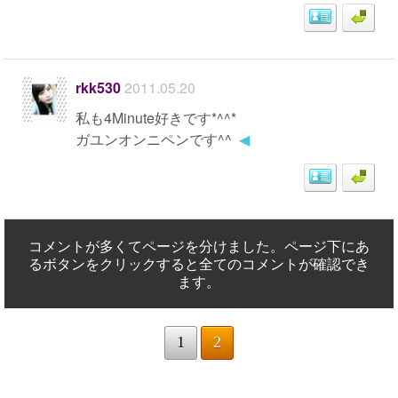
rkk530
2011.05.20
私も4Minute好きです*^^*
ガユンオンニペンです^^
◀
コメントが多くてページを分けました。ページ下にあ
るボタンをクリックすると全てのコメントが確認でき
ます。
1
2