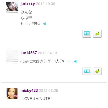
jurixxxy
2012.10.08
みんな
らぶ!!!!
ヒョナ神!☆
◀
luv14567
2012.04.13
ぽみに大好き(=´∀｀)人(´∀｀=)
◀
micky423
2012.03.25
I LOVE 4MINUTE !