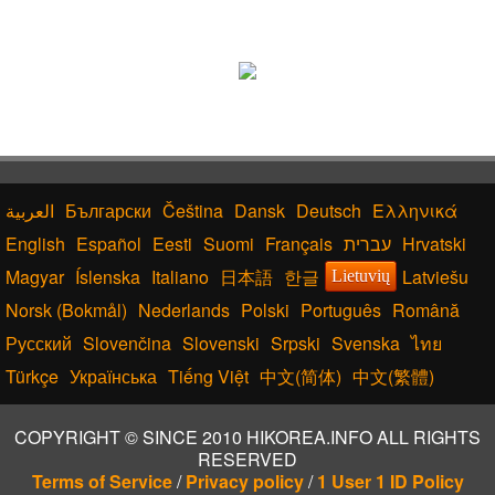
Български
Čeština
Dansk
Deutsch
Ελληνικά
English
Español
Eesti
Suomi
Français
עברית
Hrvatski
Magyar
Íslenska
Italiano
日本語
한글
Latviešu
Lietuvių
Norsk (Bokmål)
Nederlands
Polski
Português
Română
Русский
Slovenčina
Slovenski
Srpski
Svenska
ไทย
Türkçe
Українська
Tiếng Việt
中文(简体)
中文(繁體)
COPYRIGHT © SINCE 2010 HIKOREA.INFO ALL RIGHTS
RESERVED
Terms of Service
/
Privacy policy
/
1 User 1 ID Policy