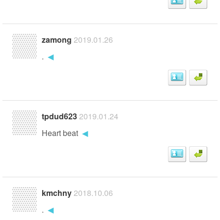
zamong
2019.01.26
.
◀
tpdud623
2019.01.24
Heart beat
◀
kmchny
2018.10.06
.
◀