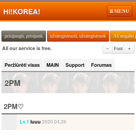
Hi!
KOREA!
MENU
prisijungti, prisijunk
užsiregistruoti, užsiregistruok
Aš negaliu 
All our service is free.
－
Font
＋
Peržiūrėti visas
MAIN
Support
Forumas
2PM
2PM♡
Lv.1
luuu
2020.04.26