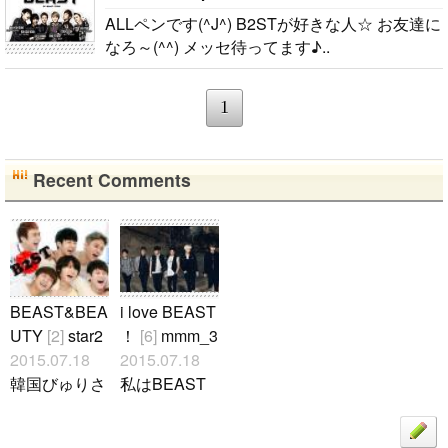
ALLペンです(^J^) B2STが好きな人☆ お友達に
なろ～(^^) メッセ待ってます♪..
1
Recent Comments
BEAST&BEA
i love BEAST
UTY
[2]
star2
！
[6]
mmm_3
2015.07.18
2015.07.18
韓国びゅりさ
私はBEAST
ん、日本びゅ
大好きです＼
りさん ちん
(^-^)／ 비스