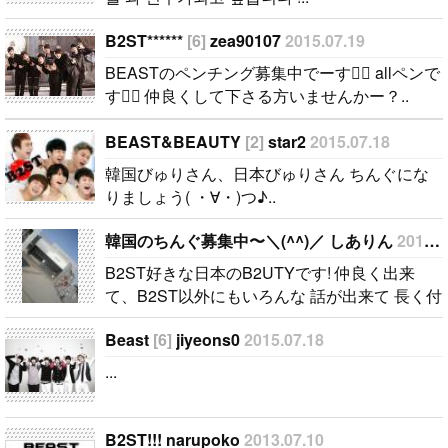
す。 彼らの
ことたくさん
B2ST******
[6]
zea90107
2015.07.19
知りたいで
BEASTのペンチング募集中でーす allペンで
す。..
す 仲良くして下さる方いませんかー？..
BEAST&BEAUTY
[2]
star2
2015.07.18
韓国びゅりさん、日本びゅりさん ちんぐにな
りましょう( ・∀・)つ♪..
韓国のちんぐ募集中〜＼(^^)／ しありん
2011.06.29
B2ST好きな日本のB2UTYです! 仲良く出来
て、B2ST以外にもいろんな 話が出来て 長く付
き合える友達を探しています(ﾟﾟ)! 私は韓国語勉
Beast
[6]
jiyeons0
2015.07.18
強しているので 簡単な会話なら話せます＼^^
／..
...
B2ST!!! narupoko
2013.07.10