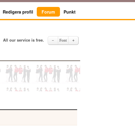
Redigera profil
Forum
Punkt
All our service is free.
－
Font
＋