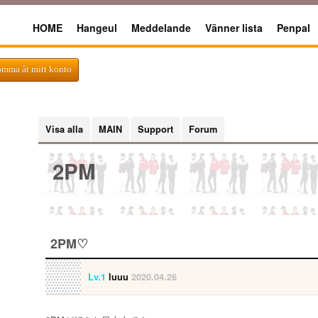
HOME
Hangeul
Meddelande
Vänner lista
Penpal
omma åt mitt konto
Visa alla
MAIN
Support
Forum
2PM
2PM♡
Lv.1
luuu
2020.04.26