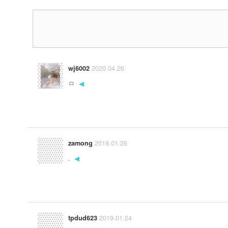
2020.04.26
wj6002
ㅁ
◀
2019.01.26
zamong
.
◀
2019.01.24
tpdud623