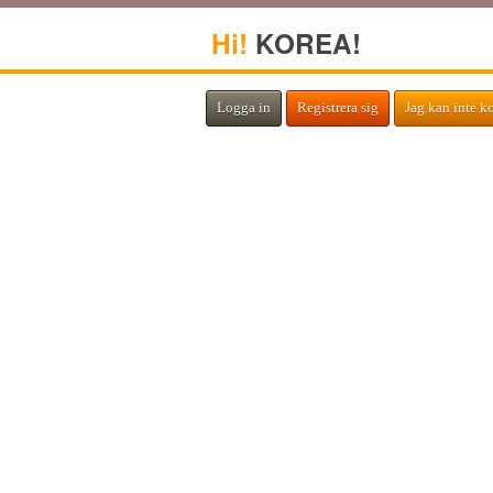
Hi!
KOREA!
Logga in
Registrera sig
Jag kan inte k