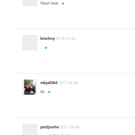
Heart beat
◀
2018.10.06
kmchny
.
◀
2017.04.06
mkja0264
bb
◀
2017.04.06
pm2junho