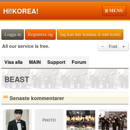
Hi!
KOREA!
MENU
Logga in
Registrera sig
Jag kan inte komma åt mitt konto
All our service is free.
－
Font
＋
Visa alla
MAIN
Support
Forum
BEAST
Senaste kommentarer
PHOTO