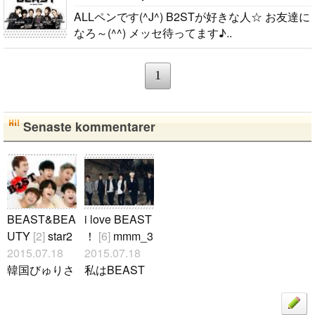
ALLペンです(^J^) B2STが好きな人☆ お友達に
なろ～(^^) メッセ待ってます♪..
1
Senaste kommentarer
BEAST&BEA
i love BEAST
UTY
[2]
star2
！
[6]
mmm_3
2015.07.18
2015.07.18
韓国びゅりさ
私はBEAST
ん、日本びゅ
大好きです＼
りさん ちん
(^-^)／ 비스