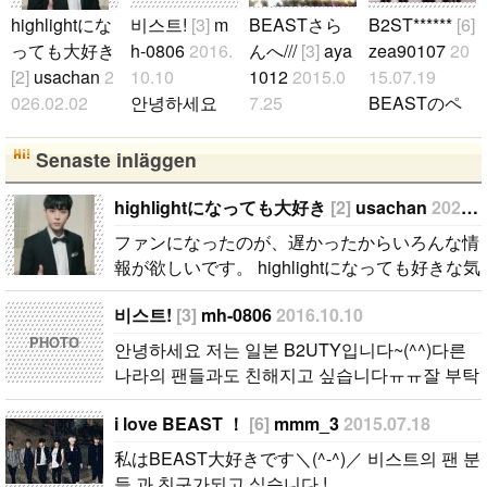
highlightにな
비스트!
[3]
m
BEASTさら
B2ST******
[6]
っても大好き
h-0806
2016.
んへ///
[3]
aya
zea90107
20
[2]
usachan
2
10.10
1012
2015.0
15.07.19
026.02.02
안녕하세요
7.25
BEASTのペ
ファンになっ
저는 일본 B2
BEASTさら
ンチング募集
たのが、遅か
UTY입니다~
んへ～////ドゥ
中でーす a
Senaste inläggen
ったからいろ
(^^)다른 나라
ジュン寄りall
llペンです
んな情報が欲
의 팬들과도
pen☆ チング
仲良くして下
highlightになっても大好き
[2]
usachan
2026.02.02
しいです。 hi
친해지고 싶
募集してます
さる方いませ
ファンになったのが、遅かったからいろんな情
ghlightになっ
습니다ㅠㅠ잘
（＾ｐ＾*
んかー？..
報が欲しいです。 highlightになっても好きな気
ても好きな気
부탁 드립니
*）..
持ちは変わりません。 メンバー全員が大好き
持ちは変わり
다~ㅋㅋㅋ..
비스트!
[3]
mh-0806
2016.10.10
ですが、一番大好きなのはジュンヒョンです。
ません。 メ
彼らのことたくさん知りたいです。..
PHOTO
안녕하세요 저는 일본 B2UTY입니다~(^^)다른
ンバー全員が
나라의 팬들과도 친해지고 싶습니다ㅠㅠ잘 부탁
大好きです
드립니다~ㅋㅋㅋ..
が、一番大好
i love BEAST ！
[6]
mmm_3
2015.07.18
きなのはジュ
私はBEAST大好きです＼(^-^)／ 비스트의 팬 분
ンヒョンで
들 과 친구가되고 싶습니다 !..