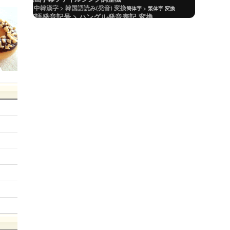
日中韓漢字 > 韓国語読み(発音) 変換
簡体字 > 繁体字 変換
英語発音記号 > ハングル発音表記 変換
半角カタカナ > 全角カタカナ 変換
中国語「簡体字・繁体字」 > ハングル発音 変換
アルファベットの大小文字 相互変換 (文全体)
ひらがなローマ字表
ローマ字 > ひらがな/カタカナ 変換
日本人名辞書
カタカナローマ字表
新字体 > 旧字体 変換
旧字体 > 新字体 変換
日中韓漢字 > 韓国語読み(発音) 変換
日本、日本語関連サイト、ブログ
ハングル名前ローマ字表記 変換
ハングル反切表
中国語「簡体字・繁体字」拼音(ピンイン) 変換
全角カタカナ > 半角カタカナ 変換
文字列/資料整理