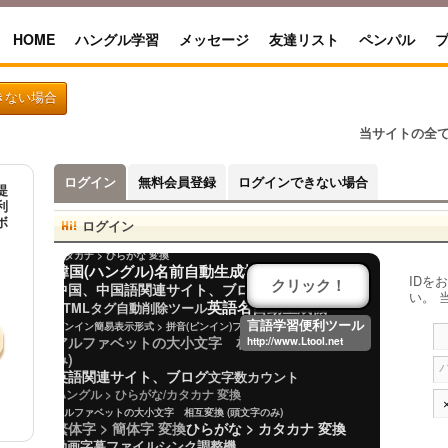
HOME
ハングル学習
メッセージ
友達リスト
ペンパル
きない場合
韓国語学校/留学院/ブログ情報
当サイトの全
アルファベットの大小文字 相互変換 (文全体)
日本人名読み方サーチ
ログイン
無料会員登録
ログインできない場合
日本郵便番号検索/日本郵便番号ローマ字、ハングル変換
提
韓国全国大学校検索
利
中国語「簡体字・繁体字」 > カタカナ発音 変換
ボ
ログイン
日本人名自動生成機
特定の単語・文字を置換
カタカナ > ひらがな 変換
韓国(ハングル)名前自動生成機
IDを
中国、中国語関連サイト、ブログ
クリック！
い。 
英語名自動生成機
HTMLタグ自動削除ツール
ピンイン簡易表示形式 > 拼音(ピンイン)フォント形式 変換
言語学習便利ツール
アルファベットの大小文字 相互変換 (頭文字の
http://www.Ltool.net
み)
英語関連サイト、ブログ
文字数カウント
ハングル > ひらがな/カタカナ 変換
アルファベットの大小文字 相互変換 (頭文字のみ)
繁体字 > 簡体字 変換
ひらがな > カタカナ 変換
動画字幕ファイルシンク調整機