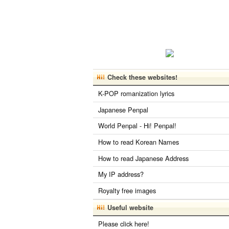
Check these websites!
K-POP romanization lyrics
Japanese Penpal
World Penpal - Hi! Penpal!
How to read Korean Names
How to read Japanese Address
My IP address?
Royalty free images
Useful website
Please click here!