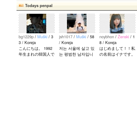
Todays penpal
bg1229p
/
Muški
/ 3
jsh1017
/
Muški
/ 58
noybhon
/
Ženski
/ 1
3 / Koreja
/ Koreja
8 / Koreja
こんにちは。 1992
저는 서울에 살고 있
はじめまして！！私
年生まれの韓国人で
는 평범한 남자입니
の名前はイナです。
す。 出身地は済州
다 일본의 비슷한 연
今日本語を勉強して
島です。 日本のこ
령의 친구들과 친해
います。。。だから
とは高校生の時から
지고 싶어요 일본에
日本人の友達を作り
興味を持ちました。
가면 좋은 곳 소개
たいです。よろしく
日本の好きなところ
시켜주면 감사하겠
おねがいします..
は文化や食べ物で
습니다 반대로 한국
す。 特に街の雰囲
에 오시면 가이드 해
気が..
드릴..