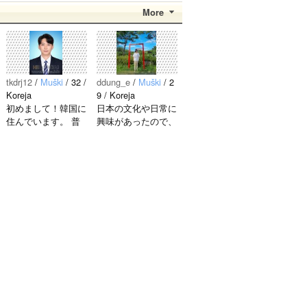
More
tkdrj12
/
Muški
/ 32 /
ddung_e
/
Muški
/ 2
Koreja
9 / Koreja
初めまして！韓国に
日本の文化や日常に
住んでいます。 ​普
興味があったので、
段は音楽を聴くこと
ペンパルを始めまし
や運動が好きで、時
た。 日本語を少し
間がある時は釣りに
ずつ勉強しているの
行くのが本当に大好
で、自然に会話しな
きです。最近はいい
がら実力を伸ばした
釣りスポットを探し
いです。 もちろ
たり、ノリのいい
ん、私も韓国文化や
音..
韓国..