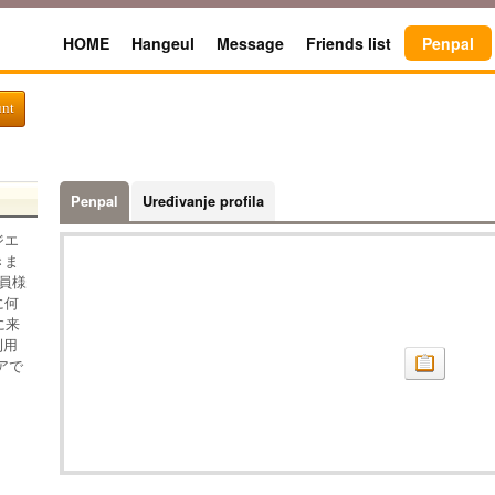
HOME
Hangeul
Message
Friends list
Penpal
unt
Penpal
Uređivanje profila
ジエ
きま
員様
に何
に来
利用
アで