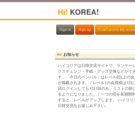
Hi!
KOREA!
Sign in
Sign up
I can't access my acco
お知らせ
ハイコリアは日韓交流サイトで、ランゲー
クスチェンジ・手紙・グッズ交換などがで
す。「今日のペンパル」はレベル2以上の会
が掲載されます。 / レベル1の会員様は1日
回ログインしても1日1回のみ、リストの前
るようになりました。 / 一つのIDを長期間
すると、レベルがアップします。 ハイコリ
日韓交流をお楽しみ下さい。