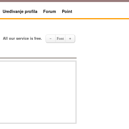
Uređivanje profila
Forum
Point
All our service is free.
－
Font
＋