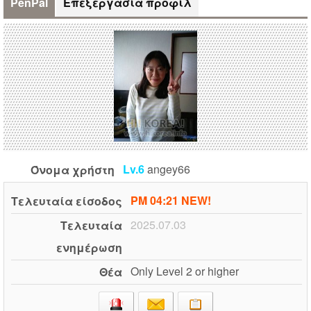
PenPal
Επεξεργασία προφίλ
Lv.6
angey66
Όνομα χρήστη
PM 04:21 NEW!
Τελευταία είσοδος
2025.07.03
Τελευταία
ενημέρωση
Only Level 2 or higher
Θέα