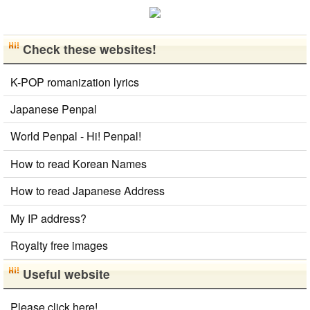
文化や韓国..
Check these websites!
K-POP romanization lyrics
Japanese Penpal
World Penpal - Hi! Penpal!
How to read Korean Names
How to read Japanese Address
My IP address?
Royalty free images
Useful website
Please click here!