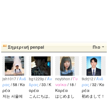
Σημερινή penpal
Πιο
jsh1017
/
Άνδ
bg1229p
/
Άν
noybhon
/
Γυ
tkdrj12
/
Άνδ
ρας
/ 58 / Κο
δρας
/ 33 / Κ
ναίκα
/ 18 /
ρας
/ 32 / Κο
ρέα
ορέα
Κορέα
ρέα
저는 서울에
こんにちは。
はじめまし
初めまして！
살고 있는 평
1992年生ま
て！！私の名
韓国に住んで
범한 남자입
れの韓国人で
前はイナで
います。 ​普