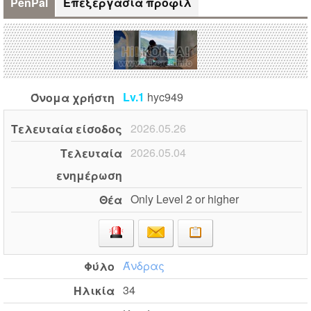
PenPal
Επεξεργασία προφίλ
Lv.1
hyc949
Όνομα χρήστη
2026.05.26
Τελευταία είσοδος
2026.05.04
Τελευταία
ενημέρωση
Only Level 2 or higher
Θέα
Άνδρας
Φύλο
34
Ηλικία