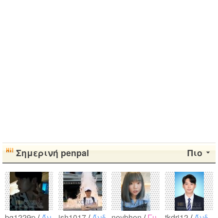
Σημερινή penpal
Πιο
bg1229p
/
Άν
jsh1017
/
Άνδ
noybhon
/
Γυ
tkdrj12
/
Άνδ