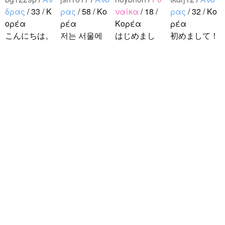
δρας
/ 33 / Κ
ρας
/ 58 / Κο
ναίκα
/ 18 /
ρας
/ 32 / Κο
ορέα
ρέα
Κορέα
ρέα
こんにちは。
저는 서울에
はじめまし
初めまして！
1992年生ま
살고 있는 평
て！！私の名
韓国に住んで
れの韓国人で
범한 남자입
前はイナで
います。 ​普
す。 出身地
니다 일본의
す。今日本語
段は音楽を聴
は済州島で
비슷한 연령
を勉強してい
くことや運動
ddung_e
/
Άν
す。 日本の
의 친구들과
ます。。。だ
が好きで、時
δρας
/ 29 / Κ
ことは高校生
친해지고 싶
から日本人の
間がある時は
ορέα
の時から興味
어요 일본에
友達を作りた
釣りに行くの
日本の文化や
を持ちまし
가면 좋은 곳
いです。よろ
が本当に大好
日常に興味が
た。 日本の
소개 시켜주
しくおねがい
きです。最近
あったので、
好きなところ
면 감사하겠
します..
はいい釣りス
ペンパルを始
は文化や食べ
습니다 반대
ポットを探し
めました。
物です。 特
로 한국에 오
たり、ノリの
日本語を少し
に街の雰囲気
시면 가이드
いい音..
ずつ勉強して
が..
해 드릴..
いるので、自