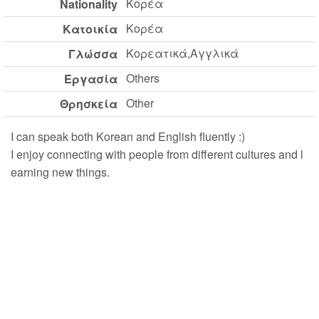
Κορέα
Nationality
Κορέα
Κατοικία
Κορεατικά,Αγγλικά
Γλώσσα
Others
Εργασία
Other
Θρησκεία
I can speak both Korean and English fluently :)
I enjoy connecting with people from different cultures and l
earning new things.