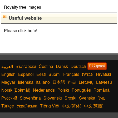
Royalty free images
Useful website
Please click here!
Български
Čeština
Dansk
Deutsch
Ελληνικά
English
Español
Eesti
Suomi
Français
עברית
Hrvatski
Magyar
Íslenska
Italiano
日本語
한글
Lietuvių
Latviešu
Norsk (Bokmål)
Nederlands
Polski
Português
Română
Русский
Slovenčina
Slovenski
Srpski
Svenska
ไทย
Türkçe
Українська
Tiếng Việt
中文(简体)
中文(繁體)