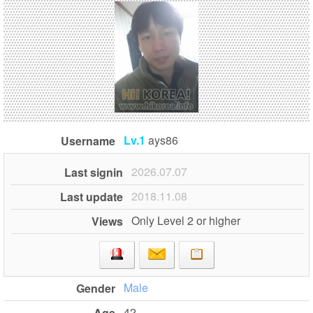
Lv.1
ays86
Username
2026.07.07
Last signin
2018.11.08
Last update
Only Level 2 or higher
Views
Male
Gender
42
Age