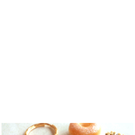
noejeol
/
Mal
^) 年齢、性別
友達になれた
기회가 없어
이 많은 만 43
e
/ 27 / Korea
問わず仲良く
らいいなと思
서 많이 잊어
세의 건전하
こんにちは！
なりたいで..
います^-^ ど
버렸어요…
고 건강한 남
日本語を勉強
うぞよろしく
말이나 문화
성입니다. 나
しています。
お願いします
를 잊고 싶지
는 새로운 문
お互いに言語
^..
않아요. 그래
화를 배우고
を共有できた
서 그냥 일상
다른 나라 사
ら嬉しいで
공유와 대화
람들과 마음
す。 文化交
가 할 수 있는
을 나누는..
流・言語交
분을..
流、どちらも
歓迎です！
早く日本語が
上手になっ
て、日本人の
友達をたくさ
ん..