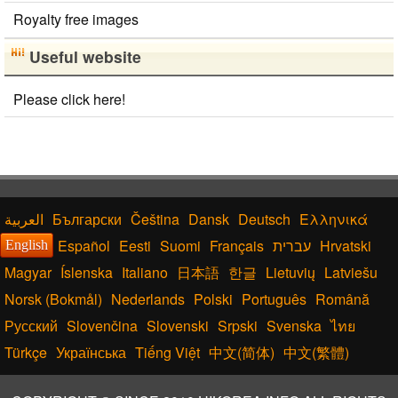
Royalty free images
Useful website
Please click here!
Български
Čeština
Dansk
Deutsch
Ελληνικά
Español
Eesti
Suomi
Français
עברית
Hrvatski
English
Magyar
Íslenska
Italiano
日本語
한글
Lietuvių
Latviešu
Norsk (Bokmål)
Nederlands
Polski
Português
Română
Русский
Slovenčina
Slovenski
Srpski
Svenska
ไทย
Türkçe
Українська
Tiếng Việt
中文(简体)
中文(繁體)