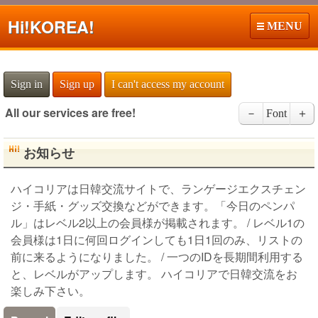
Hi!
KOREA!
MENU
Sign in
Sign up
I can't access my account
All our services are free!
－
Font
＋
お知らせ
ハイコリアは日韓交流サイトで、ランゲージエクスチェン
ジ・手紙・グッズ交換などができます。「今日のペンパ
ル」はレベル2以上の会員様が掲載されます。 / レベル1の
会員様は1日に何回ログインしても1日1回のみ、リストの
前に来るようになりました。 / 一つのIDを長期間利用する
と、レベルがアップします。 ハイコリアで日韓交流をお
楽しみ下さい。