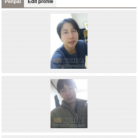
Penpal
Edit profile