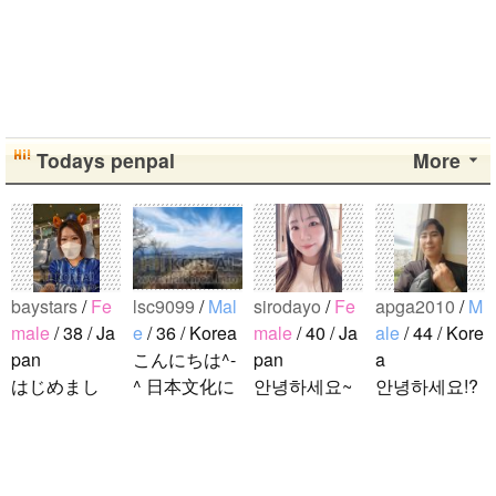
Todays penpal
More
baystars
/
Fe
lsc9099
/
Mal
sirodayo
/
Fe
apga2010
/
M
male
/ 38 / Ja
e
/ 36 / Korea
male
/ 40 / Ja
ale
/ 44 / Kore
pan
こんにちは^-
pan
a
はじめまし
^ 日本文化に
안녕하세요~
안녕하세요!?
て！ 韓国人
関心のある韓
조금 한국어
한국에 사는
の方と仲良く
国人、イ·サ
를 공부하고
호연이라고
なりたくて登
ンチョルです
있었지만 몇
해요.^^ 일본
録しました(^
^-^ お互いに
년간 사용할
문화에 관심