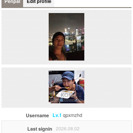
Penpal
Edit profile
Lv.1
qpxmzhd
Username
2026.08.02
Last signin