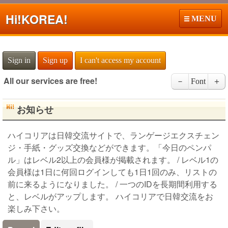
Hi!
KOREA!
MENU
Sign in
Sign up
I can't access my account
All our services are free!
－
Font
＋
お知らせ
ハイコリアは日韓交流サイトで、ランゲージエクスチェン
ジ・手紙・グッズ交換などができます。「今日のペンパ
ル」はレベル2以上の会員様が掲載されます。 / レベル1の
会員様は1日に何回ログインしても1日1回のみ、リストの
前に来るようになりました。 / 一つのIDを長期間利用する
と、レベルがアップします。 ハイコリアで日韓交流をお
楽しみ下さい。