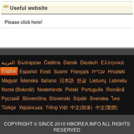
Useful website
Please click here!
Български
Čeština
Dansk
Deutsch
Ελληνικά
Español
Eesti
Suomi
Français
עברית
Hrvatski
English
Magyar
Íslenska
Italiano
日本語
한글
Lietuvių
Latviešu
Norsk (Bokmål)
Nederlands
Polski
Português
Română
Русский
Slovenčina
Slovenski
Srpski
Svenska
ไทย
Türkçe
Українська
Tiếng Việt
中文(简体)
中文(繁體)
COPYRIGHT © SINCE 2010 HIKOREA.INFO ALL RIGHTS
RESERVED