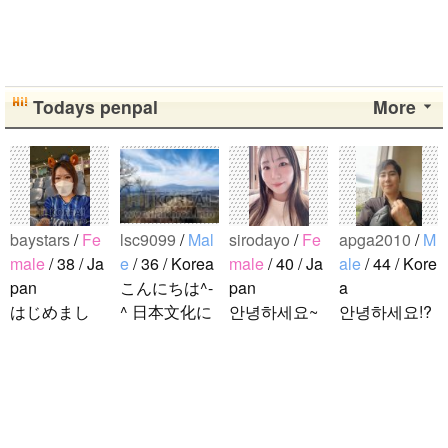
Todays penpal
More
baystars
/
Fe
lsc9099
/
Mal
sirodayo
/
Fe
apga2010
/
M
male
/ 38 / Ja
e
/ 36 / Korea
male
/ 40 / Ja
ale
/ 44 / Kore
pan
こんにちは^-
pan
a
はじめまし
^ 日本文化に
안녕하세요~
안녕하세요!?
て！ 韓国人
関心のある韓
조금 한국어
한국에 사는
の方と仲良く
国人、イ·サ
를 공부하고
호연이라고
なりたくて登
ンチョルです
있었지만 몇
해요.^^ 일본
録しました(^
^-^ お互いに
년간 사용할
문화에 관심
noejeol
/
Mal
^) 年齢、性別
友達になれた
기회가 없어
이 많은 만 43