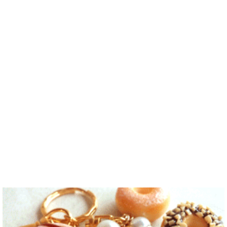
e
/ 27 / Korea
問わず仲良く
らいいなと思
서 많이 잊어
세의 건전하
こんにちは！
なりたいで..
います^-^ ど
버렸어요…
고 건강한 남
日本語を勉強
うぞよろしく
말이나 문화
성입니다. 나
しています。
お願いします
를 잊고 싶지
는 새로운 문
お互いに言語
^..
않아요. 그래
화를 배우고
を共有できた
서 그냥 일상
다른 나라 사
ら嬉しいで
공유와 대화
람들과 마음
す。 文化交
가 할 수 있는
을 나누는..
流・言語交
분을..
流、どちらも
歓迎です！
早く日本語が
上手になっ
て、日本人の
友達をたくさ
ん..