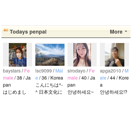
Todays penpal
More
baystars
/
Fe
lsc9099
/
Mal
sirodayo
/
Fe
apga2010
/
M
male
/ 38 / Ja
e
/ 36 / Korea
male
/ 40 / Ja
ale
/ 44 / Kore
pan
こんにちは^-
pan
a
はじめまし
^ 日本文化に
안녕하세요~
안녕하세요!?
て！ 韓国人
関心のある韓
조금 한국어
한국에 사는
の方と仲良く
国人、イ·サ
를 공부하고
호연이라고
なりたくて登
ンチョルです
있었지만 몇
해요.^^ 일본
録しました(^
^-^ お互いに
년간 사용할
문화에 관심
noejeol
/
Mal
^) 年齢、性別
友達になれた
기회가 없어
이 많은 만 43