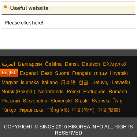
Useful website
Please click here!
Български
Čeština
Dansk
Deutsch
Ελληνικά
Español
Eesti
Suomi
Français
עברית
Hrvatski
English
Magyar
Íslenska
Italiano
日本語
한글
Lietuvių
Latviešu
Norsk (Bokmål)
Nederlands
Polski
Português
Română
Русский
Slovenčina
Slovenski
Srpski
Svenska
ไทย
Türkçe
Українська
Tiếng Việt
中文(简体)
中文(繁體)
COPYRIGHT © SINCE 2010 HIKOREA.INFO ALL RIGHTS
RESERVED