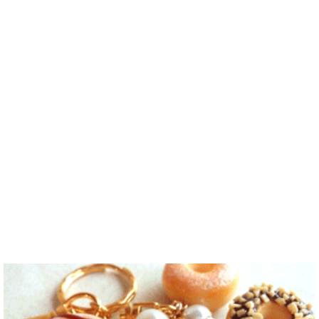
e
/ 27 / Korea
問わず仲良く
らいいなと思
서 많이 잊어
세의 건전하
こんにちは！
なりたいで..
います^-^ ど
버렸어요…
고 건강한 남
日本語を勉強
うぞよろしく
말이나 문화
성입니다. 나
しています。
お願いします
를 잊고 싶지
는 새로운 문
お互いに言語
^..
않아요. 그래
화를 배우고
を共有できた
서 그냥 일상
다른 나라 사
ら嬉しいで
공유와 대화
람들과 마음
す。 文化交
가 할 수 있는
을 나누는..
流・言語交
분을..
流、どちらも
歓迎です！
早く日本語が
上手になっ
て、日本人の
友達をたくさ
ん..