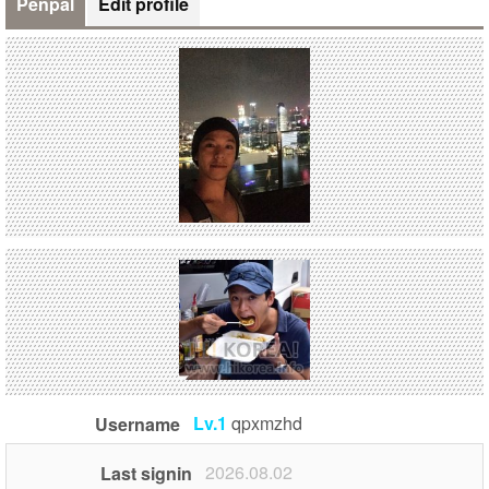
Penpal
Edit profile
Lv.1
qpxmzhd
Username
2026.08.02
Last signin