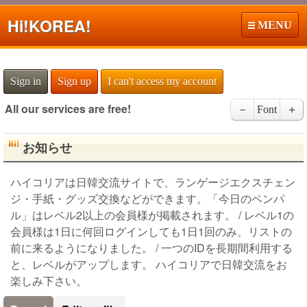
Hi!
KOREA!
MENU
Sign in
Sign up
I can't access my account
All our services are free!
－
Font
＋
お知らせ
ハイコリアは日韓交流サイトで、ランゲージエクスチェン
ジ・手紙・グッズ交換などができます。「今日のペンパ
ル」はレベル2以上の会員様が掲載されます。 / レベル1の
会員様は1日に何回ログインしても1日1回のみ、リストの
前に来るようになりました。 / 一つのIDを長期間利用する
と、レベルがアップします。 ハイコリアで日韓交流をお
楽しみ下さい。