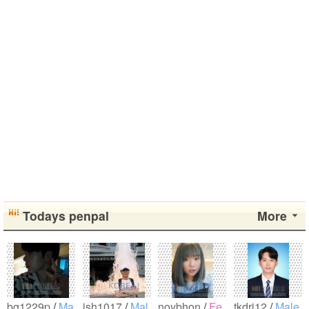
Todays penpal
More
bg1229p
/
Ma
jsh1017
/
Mal
noybhon
/
Fe
tkdrj12
/
Male