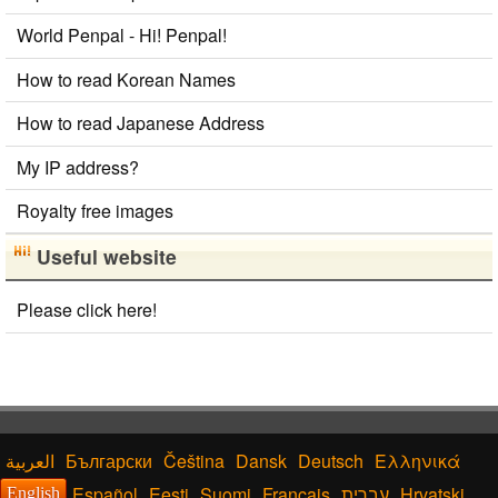
World Penpal - Hi! Penpal!
How to read Korean Names
How to read Japanese Address
My IP address?
Royalty free images
Useful website
Please click here!
Български
Čeština
Dansk
Deutsch
Ελληνικά
Español
Eesti
Suomi
Français
עברית
Hrvatski
English