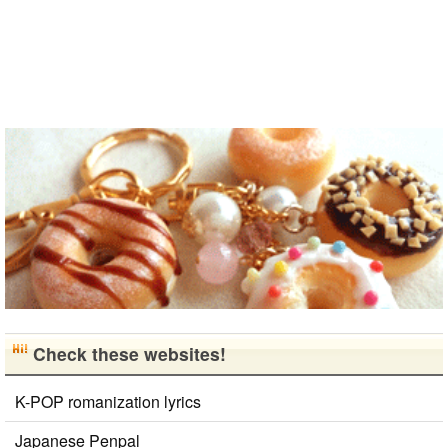
がら実力を伸
ばしたいで
す。 もちろ
ん、私も韓国
文化や韓国..
Check these websites!
K-POP romanization lyrics
Japanese Penpal