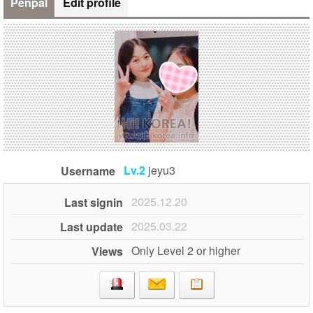
Penpal
Edit profile
Lv.2
jeyu3
Username
2025.12.20
Last signin
2025.03.22
Last update
Only Level 2 or higher
Views