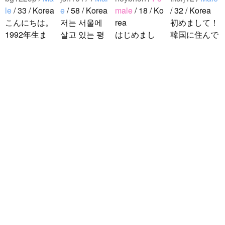
le
/ 33 / Korea
e
/ 58 / Korea
male
/ 18 / Ko
/ 32 / Korea
こんにちは。
저는 서울에
rea
初めまして！
1992年生ま
살고 있는 평
はじめまし
韓国に住んで
れの韓国人で
범한 남자입
て！！私の名
います。 ​普
す。 出身地
니다 일본의
前はイナで
段は音楽を聴
は済州島で
비슷한 연령
す。今日本語
くことや運動
す。 日本の
의 친구들과
を勉強してい
が好きで、時
ddung_e
/
Ma
ことは高校生
친해지고 싶
ます。。。だ
間がある時は
le
/ 29 / Korea
の時から興味
어요 일본에
から日本人の
釣りに行くの
日本の文化や
を持ちまし
가면 좋은 곳
友達を作りた
が本当に大好
日常に興味が
た。 日本の
소개 시켜주
いです。よろ
きです。最近
あったので、
好きなところ
면 감사하겠
しくおねがい
はいい釣りス
ペンパルを始
は文化や食べ
습니다 반대
します..
ポットを探し
めました。
物です。 特
로 한국에 오
たり、ノリの
日本語を少し
に街の雰囲気
시면 가이드
いい音..
ずつ勉強して
が..
해 드릴..
いるので、自
然に会話しな