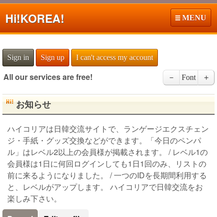
Hi!
KOREA!
MENU
Sign in
Sign up
I can't access my account
All our services are free!
－
Font
＋
お知らせ
ハイコリアは日韓交流サイトで、ランゲージエクスチェン
ジ・手紙・グッズ交換などができます。「今日のペンパ
ル」はレベル2以上の会員様が掲載されます。 / レベル1の
会員様は1日に何回ログインしても1日1回のみ、リストの
前に来るようになりました。 / 一つのIDを長期間利用する
と、レベルがアップします。 ハイコリアで日韓交流をお
楽しみ下さい。