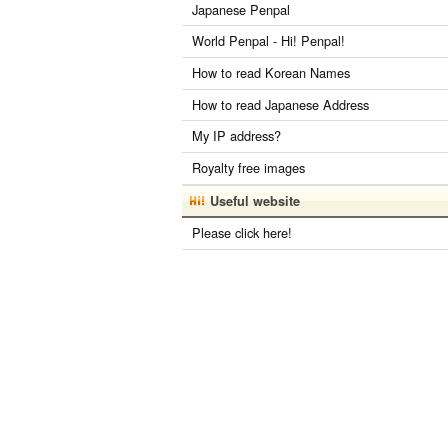
Japanese Penpal
World Penpal - Hi! Penpal!
How to read Korean Names
How to read Japanese Address
My IP address?
Royalty free images
Useful website
Please click here!