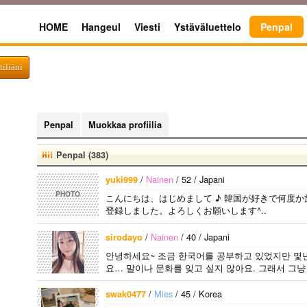
HOME
Hangeul
Viesti
Ystäväluettelo
Penpal
tiliäni
Penpal
Muokkaa profiilia
Penpal (383)
/
Nainen
/ 52 / Japani
yuki999
PHOTO
こんにちは、はじめまして ♪ 韓国が好きで何度
登録しました。よろしくお願いします^..
/
Nainen
/ 40 / Japani
sirodayo
안녕하세요~ 조금 한국어를 공부하고 있었지만 몇
요… 말이나 문화를 잊고 싶지 않아요. 그래서 그냥 
/
Mies
/ 45 / Korea
swak0477