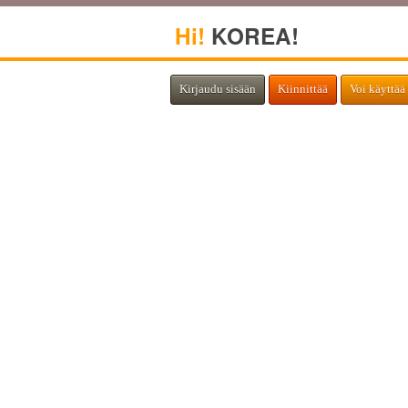
Hi!
KOREA!
Kirjaudu sisään
Kiinnittää
Voi käyttää 