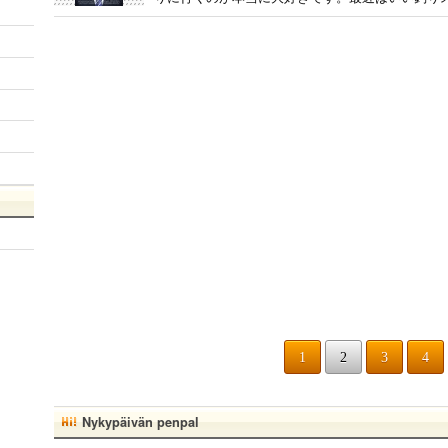
1
2
3
4
Nykypäivän penpal