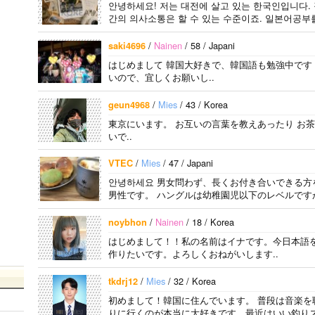
안녕하세요! 저는 대전에 살고 있는 한국인입니다.
간의 의사소통은 할 수 있는 수준이죠. 일본어공부
/
Nainen
/ 58 / Japani
saki4696
はじめまして 韓国大好きで、韓国語も勉強中です
いので、宜しくお願いし..
/
Mies
/ 43 / Korea
geun4968
東京にいます。 お互いの言葉を教えあったり お
いで..
/
Mies
/ 47 / Japani
VTEC
안녕하세요 男女問わず、長くお付き合いできる方
男性です。 ハングルは幼稚園児以下のレベルですが
/
Nainen
/ 18 / Korea
noybhon
はじめまして！！私の名前はイナです。今日本語
作りたいです。よろしくおねがいします..
/
Mies
/ 32 / Korea
tkdrj12
初めまして！韓国に住んでいます。 ​普段は音楽
りに行くのが本当に大好きです。最近はいい釣りス