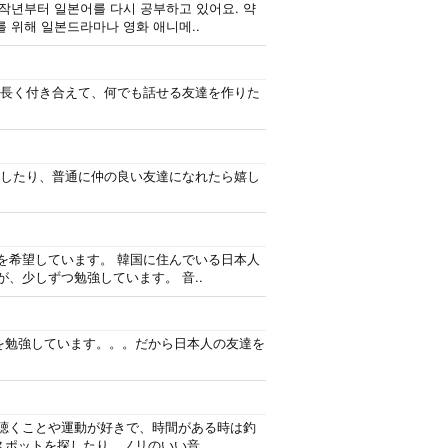
 작년부터 일본어를 다시 공부하고 있어요. 약
를 위해 일본드라마나 영화 애니메..
 長く付き合えて、何でも話せる友達を作りた
茶したり、普通に仲の良い友達になれたら嬉し
を希望しています。 韓国に住んでいる日本人
、少しずつ勉強しています。 音..
を勉強しています。。。だから日本人の友達を
を聴くことや運動が好きで、時間がある時は釣
ポットを探したり、ノリのいい音..