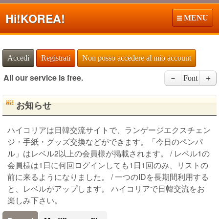
Hi!
KOREA!
MENU
Accedi
Registrati
Non posso accedere al mio account
All our service is free.
－
Font
＋
お知らせ
ハイコリアは日韓交流サイトで、ランゲージエクスチェン
ジ・手紙・グッズ交換などができます。「今日のペンパ
ル」はレベル2以上の会員様が掲載されます。 / レベル1の
会員様は1日に何回ログインしても1日1回のみ、リストの
前に来るようになりました。 / 一つのIDを長期間利用する
と、レベルがアップします。 ハイコリアで日韓交流をお
楽しみ下さい。