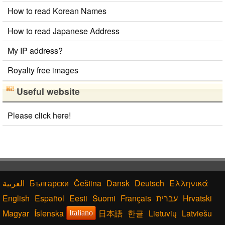
How to read Korean Names
How to read Japanese Address
My IP address?
Royalty free images
Useful website
Please click here!
Български
Čeština
Dansk
Deutsch
Ελληνικά
English
Español
Eesti
Suomi
Français
עברית
Hrvatski
Magyar
Íslenska
日本語
한글
Lietuvių
Latviešu
Italiano