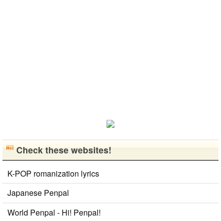
^..
서 그냥 일상
다른 나라 사
を共有できた
공유와 대화
람들과 마음
ら嬉しいで
가 할 수 있는
을 나누는..
す。 文化交
분을..
流・言語交
流、どちらも
歓迎です！
早く日本語が
上手になっ
て、日本人の
友達をたくさ
ん..
Check these websites!
K-POP romanization lyrics
Japanese Penpal
World Penpal - Hi! Penpal!