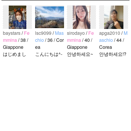
baystars
/
Fe
lsc9099
/
Mas
sirodayo
/
Fe
apga2010
/
M
mmina
/ 38 /
chio
/ 36 / Cor
mmina
/ 40 /
aschio
/ 44 /
Giappone
ea
Giappone
Corea
はじめまし
こんにちは^-
안녕하세요~
안녕하세요!?
て！ 韓国人
^ 日本文化に
조금 한국어
한국에 사는
の方と仲良く
関心のある韓
를 공부하고
호연이라고
なりたくて登
国人、イ·サ
있었지만 몇
해요.^^ 일본
録しました(^
ンチョルです
년간 사용할
문화에 관심
noejeol
/
Mas
^) 年齢、性別
^-^ お互いに
기회가 없어
이 많은 만 43
chio
/ 27 / Cor
問わず仲良く
友達になれた
서 많이 잊어
세의 건전하
ea
なりたいで..
らいいなと思
버렸어요…
고 건강한 남
こんにちは！
います^-^ ど
말이나 문화
성입니다. 나
日本語を勉強
うぞよろしく
를 잊고 싶지
는 새로운 문
しています。
お願いします
않아요. 그래
화를 배우고
お互いに言語