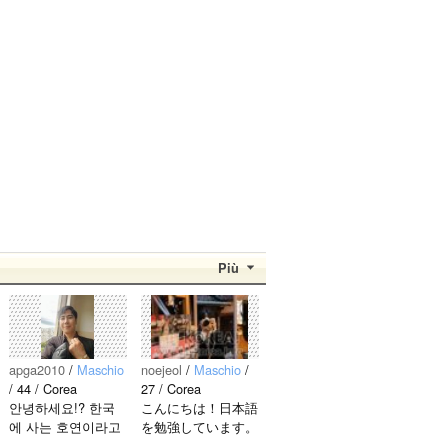
Più
apga2010
/
Maschio
noejeol
/
Maschio
/
/ 44 / Corea
27 / Corea
안녕하세요!? 한국
こんにちは！日本語
에 사는 호연이라고
を勉強しています。
해요.^^ 일본 문화에
お互いに言語を共有