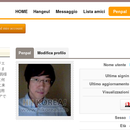
HOME
Hangeul
Messaggio
Lista amici
Penpal
al mio account
Penpal
Modifica profilo
ジエ
Nome utente
きま
員様
Ultima signin
に何
Ultimo aggiornamento
に来
利用
Visualizzazioni
アで
Sesso
Età