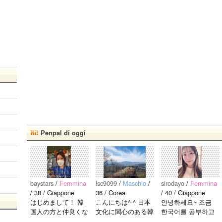
Penpal di oggi
baystars
/
Femmina
lsc9099
/
Maschio
/
sirodayo
/
Femmina
/ 38 / Giappone
36 / Corea
/ 40 / Giappone
はじめまして！ 韓
こんにちは^-^ 日本
안녕하세요~ 조금
国人の方と仲良くな
文化に関心のある韓
한국어를 공부하고
りたくて登録しまし
国人、イ·サンチョ
있었지만 몇년간 사