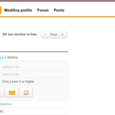
Modifica profilo
Forum
Punto
All our service is free.
－
Font
＋
doldore
Lv.1
2026.07.24
2026.04.30
Only Level 2 or higher
Maschio
42