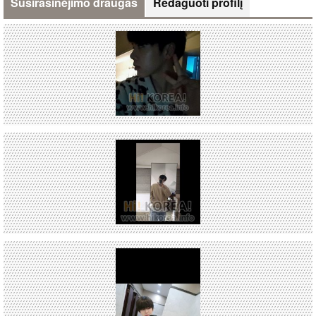
Susirašinėjimo draugas
Redaguoti profilį