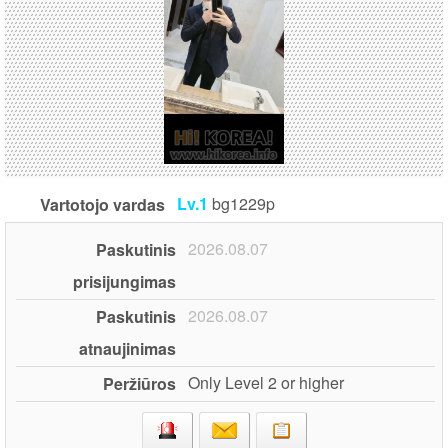
Lv.1
bg1229p
Vartotojo vardas
2026.08.07
Paskutinis
prisijungimas
2026.08.07
Paskutinis
atnaujinimas
Only Level 2 or higher
Peržiūros