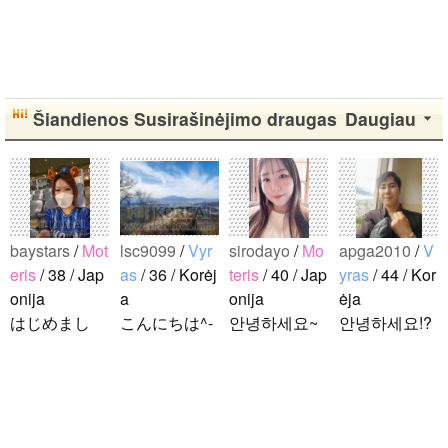
Šiandienos Susirašinėjimo draugas
Daugiau
baystars
/
Mot
lsc9099
/
Vyr
sirodayo
/
Mo
apga2010
/
V
eris
/ 38 / Jap
as
/ 36 / Korėj
teris
/ 40 / Jap
yras
/ 44 / Kor
onija
a
onija
ėja
はじめまし
こんにちは^-
안녕하세요~
안녕하세요!?
て！ 韓国人
^ 日本文化に
조금 한국어
한국에 사는
の方と仲良く
関心のある韓
를 공부하고
호연이라고
なりたくて登
国人、イ·サ
있었지만 몇
해요.^^ 일본
録しました(^
ンチョルです
년간 사용할
문화에 관심
noejeol
/
Vyra
^) 年齢、性別
^-^ お互いに
기회가 없어
이 많은 만 43