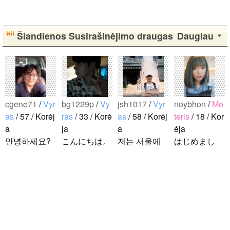
Šiandienos Susirašinėjimo draugas
Daugiau
cgene71
/
Vyr
bg1229p
/
Vy
jsh1017
/
Vyr
noybhon
/
Mo
as
/ 57 / Korėj
ras
/ 33 / Korė
as
/ 58 / Korėj
teris
/ 18 / Kor
a
ja
a
ėja
안녕하세요?
こんにちは。
저는 서울에
はじめまし
일본 여행을
1992年生ま
살고 있는 평
て！！私の名
좋아하는 한
れの韓国人で
범한 남자입
前はイナで
국인입니다.
す。 出身地
니다 일본의
す。今日本語
서울에 살고
は済州島で
비슷한 연령
を勉強してい
tkdrj12
/
Vyra
있고 여행시
す。 日本の
의 친구들과
ます。。。だ
s
/ 32 / Korėja
서로가 알고
ことは高校生
친해지고 싶
から日本人の
初めまして！
있거나 추천
の時から興味
어요 일본에
友達を作りた