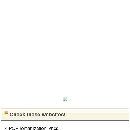
韓国に住んで
해주고 싶은
を持ちまし
가면 좋은 곳
いです。よろ
います。 ​普
식당, 여행코
た。 日本の
소개 시켜주
しくおねがい
段は音楽を聴
스등 서로에
好きなところ
면 감사하겠
します..
くことや運動
게 유익한 정
は文化や食べ
습니다 반대
が好きで、時
보를 주고 받
物です。 特
로 한국에 오
間がある時は
을수 있는 친
に街の雰囲気
시면 가이드
釣りに行くの
구가 되..
が..
해 드릴..
が本当に大好
きです。最近
はいい釣りス
ポットを探し
たり、ノリの
いい音..
Check these websites!
K-POP romanization lyrics