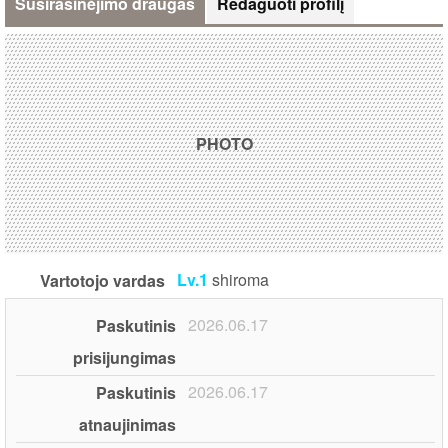
Susirašinėjimo draugas
Redaguoti profilį
PHOTO
Lv.1
shiroma
Vartotojo vardas
2026.06.17
Paskutinis
prisijungimas
2026.06.17
Paskutinis
atnaujinimas