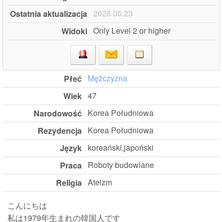
2025.05.23
Ostatnia aktualizacja
Only Level 2 or higher
Widoki
Mężczyzna
Płeć
47
Wiek
Korea Południowa
Narodowość
Korea Południowa
Rezydencja
koreański,japoński
Język
Roboty budowlane
Praca
Ateizm
Religia
こんにちは
私は1979年生まれの韓国人です