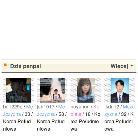
Dziś penpal
Więcej
bg1229p
/
Mę
jsh1017
/
Mę
noybhon
/
Ko
tkdrj12
/
Mężc
żczyzna
/ 33 /
żczyzna
/ 58 /
bieta
/ 18 / Ko
zyzna
/ 32 / K
Korea Połud
Korea Połud
rea Południo
orea Południ
niowa
niowa
wa
owa
こんにちは。
저는 서울에
はじめまし
初めまして！