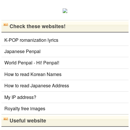
ん、私も韓国
文化や韓国..
Check these websites!
K-POP romanization lyrics
Japanese Penpal
World Penpal - Hi! Penpal!
How to read Korean Names
How to read Japanese Address
My IP address?
Royalty free images
Useful website