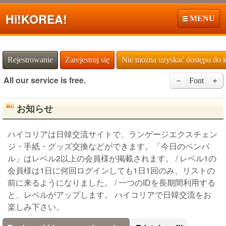
Hi!
KOREA!
MENU
Rejestrowanie
Zarejestruj się
Nie można uzyskać dostępu do 
All our service is free.
－
Font
＋
お知らせ
ハイコリアは日韓交流サイトで、ランゲージエクスチェン
ジ・手紙・グッズ交換などができます。「今日のペンパ
ル」はレベル2以上の会員様が掲載されます。 / レベル1の
会員様は1日に何回ログインしても1日1回のみ、リストの
前に来るようになりました。 / 一つのIDを長期間利用する
と、レベルがアップします。 ハイコリアで日韓交流をお
楽しみ下さい。