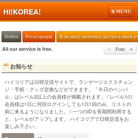
Hi!
KOREA!
MENU
Войти
Регистрация
Я не могу получить доступ к моей у
All our service is free.
－
Font
＋
お知らせ
ハイコリアは日韓交流サイトで、ランゲージエクスチェン
ジ・手紙・グッズ交換などができます。「今日のペンパ
ル」はレベル2以上の会員様が掲載されます。 / レベル1の
会員様は1日に何回ログインしても1日1回のみ、リストの
前に来るようになりました。 / 一つのIDを長期間利用する
と、レベルがアップします。 ハイコリアで日韓交流をお
楽しみ下さい。