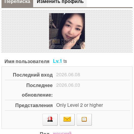
Переписка
Изменить профиль
Lv.1
ts
Имя пользователя
2026.06.08
Последний вход
2026.06.03
Последнее
обновление:
Only Level 2 or higher
Представления
женский
Пол