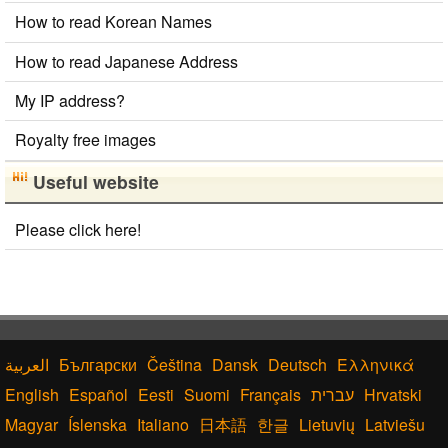
How to read Korean Names
How to read Japanese Address
My IP address?
Royalty free images
Useful website
Please click here!
Български
Čeština
Dansk
Deutsch
Ελληνικά
English
Español
Eesti
Suomi
Français
עברית
Hrvatski
Magyar
Íslenska
Italiano
日本語
한글
Lietuvių
Latviešu