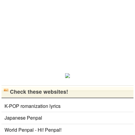
お願いします
서 그냥 일상
화를 배우고
お互いに言語
^..
공유와 대화
다른 나라 사
を共有できた
가 할 수 있는
람들과 마음
ら嬉しいで
분을..
을 나누는..
す。 文化交
流・言語交
流、どちらも
歓迎です！
早く日本語が
上手になっ
て、日本人の
友達をたくさ
ん..
Check these websites!
K-POP romanization lyrics
Japanese Penpal
World Penpal - Hi! Penpal!