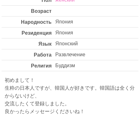
Возраст
Япония
Народность
Япония
Резиденция
Японский
Язык
Развлечение
Работа
Буддизм
Религия
初めまして！
生粋の日本人ですが、韓国人が好きです。韓国語は全く分
からないけど、
交流したくて登録しました。
良かったらメッセージくださいね！