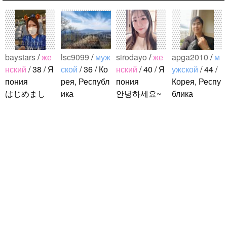
baystars
/
же
lsc9099
/
муж
sirodayo
/
же
apga2010
/
м
нский
/ 38 / Я
ской
/ 36 / Ко
нский
/ 40 / Я
ужской
/ 44 /
пония
рея, Республ
пония
Корея, Респу
はじめまし
ика
안녕하세요~
блика
て！ 韓国人
こんにちは^-
조금 한국어
안녕하세요!?
の方と仲良く
^ 日本文化に
를 공부하고
한국에 사는
なりたくて登
関心のある韓
있었지만 몇
호연이라고
録しました(^
国人、イ·サ
년간 사용할
해요.^^ 일본
noejeol
/
муж
^) 年齢、性別
ンチョルです
기회가 없어
문화에 관심
ской
/ 27 / Ко
問わず仲良く
^-^ お互いに
서 많이 잊어
이 많은 만 43
рея, Республ
なりたいで..
友達になれた
버렸어요…
세의 건전하
ика
らいいなと思
말이나 문화
고 건강한 남
こんにちは！
います^-^ ど
를 잊고 싶지
성입니다. 나
日本語を勉強
うぞよろしく
않아요. 그래
는 새로운 문
しています。