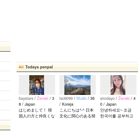
Todays penpal
baystars
/
Ženski
/ 3
lsc9099
/
Muški
/ 36
sirodayo
/
Ženski
/ 4
8 / Japan
/ Koreja
0 / Japan
はじめまして！ 韓
こんにちは^-^ 日本
안녕하세요~ 조금
国人の方と仲良くな
文化に関心のある韓
한국어를 공부하고
りたくて登録しまし
国人、イ·サンチョ
있었지만 몇년간 사
た(^^) 年齢、性別問
ルです^-^ お互いに
용할 기회가 없어서
わず仲良くなりたい
友達になれたらいい
많이 잊어 버렸어