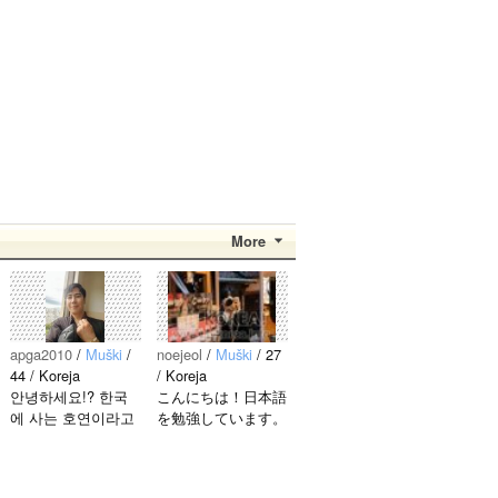
More
apga2010
/
Muški
/
noejeol
/
Muški
/ 27
44 / Koreja
/ Koreja
안녕하세요!? 한국
こんにちは！日本語
에 사는 호연이라고
を勉強しています。
해요.^^ 일본 문화에
お互いに言語を共有
관심이 많은 만 43세
できたら嬉しいで
의 건전하고 건강한
す。 文化交流・言