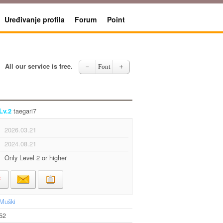
Uređivanje profila
Forum
Point
All our service is free.
－
Font
＋
taegari7
Lv.2
2026.03.21
2024.08.21
Only Level 2 or higher
Muški
52