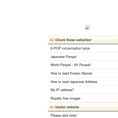
Check these websites!
K-POP romanization lyrics
Japanese Penpal
World Penpal - Hi! Penpal!
How to read Korean Names
How to read Japanese Address
My IP address?
Royalty free images
Useful website
Please click here!