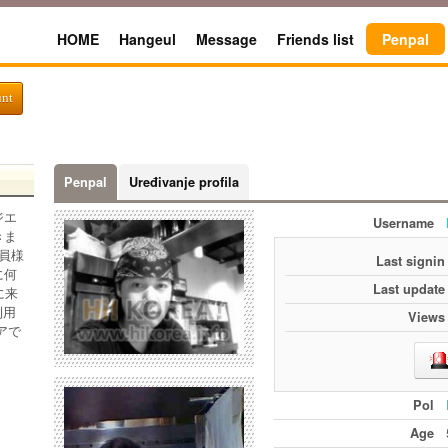
HOME
Hangeul
Message
Friends list
Penpal
unt
Penpal
Uređivanje profila
ジエ
Username
きま
員様
Last signin
に何
Last update
に来
利用
Views
アで
Pol
Age