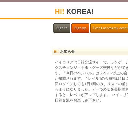
Hi!
KOREA!
Sign in
Sign up
I can't access my acco
お知らせ
ハイコリアは日韓交流サイトで、ランゲー
クスチェンジ・手紙・グッズ交換などがで
す。「今日のペンパル」はレベル2以上の会
が掲載されます。 / レベル1の会員様は1日
回ログインしても1日1回のみ、リストの前
るようになりました。 / 一つのIDを長期間
すると、レベルがアップします。 ハイコリ
日韓交流をお楽しみ下さい。