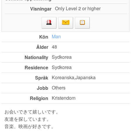
Only Level 2 or higher
Visningar
Man
Kön
48
Ålder
Sydkorea
Nationality
Sydkorea
Residence
Koreanska,Japanska
Språk
Others
Jobb
Kristendom
Religion
お会いできて嬉しいです。
友達を探しています。
音楽、映画が好きです。