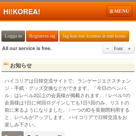
Hi!
KOREA!
MENU
Logga in
Registrera sig
Jag kan inte komma åt mitt konto
All our service is free.
－
Font
＋
お知らせ
ハイコリアは日韓交流サイトで、ランゲージエクスチェン
ジ・手紙・グッズ交換などができます。「今日のペンパ
ル」はレベル2以上の会員様が掲載されます。 / レベル1の
会員様は1日に何回ログインしても1日1回のみ、リストの
前に来るようになりました。 / 一つのIDを長期間利用する
と、レベルがアップします。 ハイコリアで日韓交流をお
楽しみ下さい。