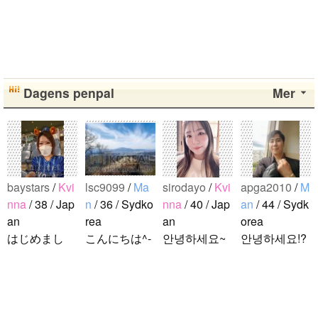
Dagens penpal
Mer
baystars
/
Kvi
lsc9099
/
Ma
sirodayo
/
Kvi
apga2010
/
M
nna
/ 38 / Jap
n
/ 36 / Sydko
nna
/ 40 / Jap
an
/ 44 / Sydk
an
rea
an
orea
はじめまし
こんにちは^-
안녕하세요~
안녕하세요!?
て！ 韓国人
^ 日本文化に
조금 한국어
한국에 사는
の方と仲良く
関心のある韓
를 공부하고
호연이라고
なりたくて登
国人、イ·サ
있었지만 몇
해요.^^ 일본
録しました(^
ンチョルです
년간 사용할
문화에 관심