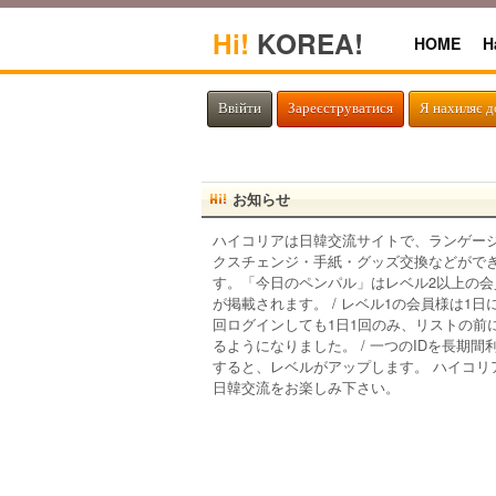
Hi!
KOREA!
HOME
H
Ввійти
Зареєструватися
Я нахиляє д
お知らせ
ハイコリアは日韓交流サイトで、ランゲー
クスチェンジ・手紙・グッズ交換などがで
す。「今日のペンパル」はレベル2以上の会
が掲載されます。 / レベル1の会員様は1日
回ログインしても1日1回のみ、リストの前
るようになりました。 / 一つのIDを長期間
すると、レベルがアップします。 ハイコリ
日韓交流をお楽しみ下さい。