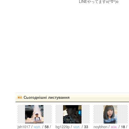
LINEやってますo(^∇^)o
Сьогоднішні листування
jsh1017
/
чол.
/ 58 /
bg1229p
/
чол.
/ 33
noybhon
/
жін.
/ 18 /