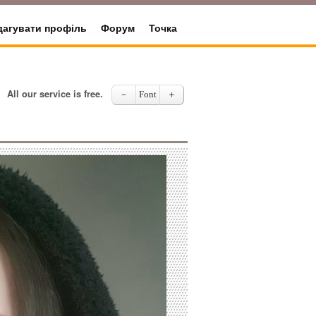
дагувати профіль
Форум
Точка
All our service is free.
－
Font
＋