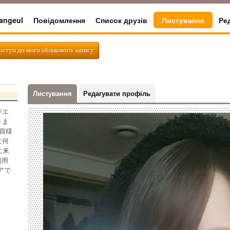
angeul
Повідомлення
Список друзів
Листування
Ре
оступ до мого облікового запису
Листування
Редагувати профіль
ジエ
きま
員様
に何
に来
利用
アで