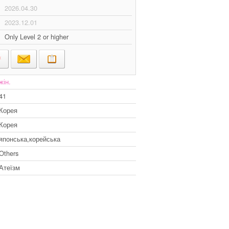
2026.04.30
2023.12.01
Only Level 2 or higher
жін.
41
Корея
Корея
японська,корейська
Others
Атеїзм
。