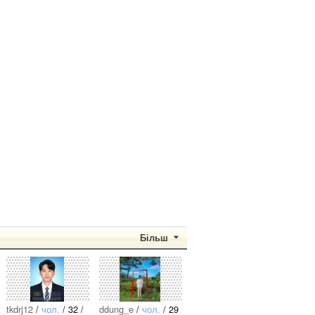
Більш
tkdrj12
/
чол.
/ 32 /
ddung_e
/
чол.
/ 29