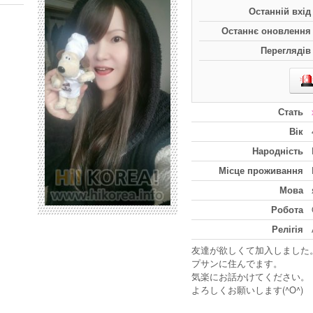
Останній вхід
Останнє оновлення
Переглядів
Стать
Вік
Народність
Місце проживання
Мова
Робота
Релігія
友達が欲しくて加入しました
プサンに住んでます。
気楽にお話かけてください。
よろしくお願いします(^O^)