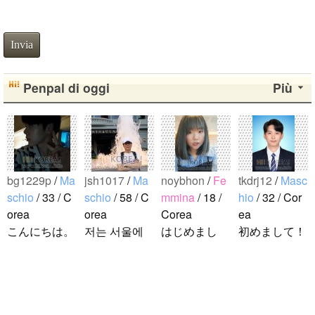
Invia
Penpal di oggi
Più
bg1229p
/
Ma
jsh1017
/
Ma
noybhon
/
Fe
tkdrj12
/
Masc
schio
/ 33 / C
schio
/ 58 / C
mmina
/ 18 /
hio
/ 32 / Cor
orea
orea
Corea
ea
こんにちは。
저는 서울에
はじめまし
初めまして！
1992年生ま
살고 있는 평
て！！私の名
韓国に住んで
れの韓国人で
범한 남자입
前はイナで
います。 ​普
す。 出身地
니다 일본의
す。今日本語
段は音楽を聴
は済州島で
비슷한 연령
を勉強してい
くことや運動
ddung_e
/
Ma