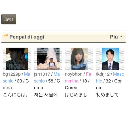
Invia
Penpal di oggi
Più
bg1229p
/
Ma
jsh1017
/
Ma
noybhon
/
Fe
tkdrj12
/
Masc
schio
/ 33 / C
schio
/ 58 / C
mmina
/ 18 /
hio
/ 32 / Cor
orea
orea
Corea
ea
こんにちは。
저는 서울에
はじめまし
初めまして！
1992年生ま
살고 있는 평
て！！私の名
韓国に住んで
れの韓国人で
범한 남자입
前はイナで
います。 ​普
す。 出身地
니다 일본의
す。今日本語
段は音楽を聴
は済州島で
비슷한 연령
を勉強してい
くことや運動