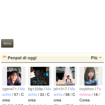
Invia
Penpal di oggi
Più
cgene71
/
Ma
bg1229p
/
Ma
jsh1017
/
Ma
noybhon
/
Fe
schio
/ 57 / C
schio
/ 33 / C
schio
/ 58 / C
mmina
/ 18 /
orea
orea
orea
Corea