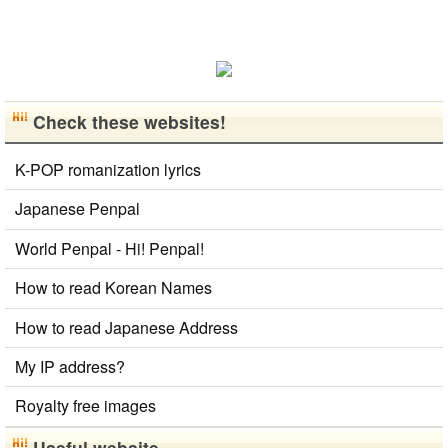
ポットを探し
たり、ノリの
いい音..
Check these websites!
K-POP romanization lyrics
Japanese Penpal
World Penpal - Hi! Penpal!
How to read Korean Names
How to read Japanese Address
My IP address?
Royalty free images
Useful website