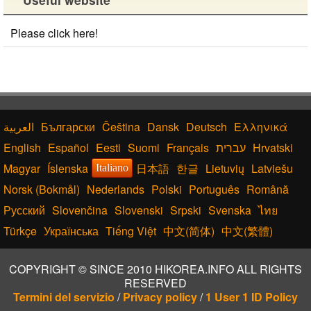
Please click here!
Български
Čeština
Dansk
Deutsch
Ελληνικά
English
Español
Eesti
Suomi
Français
עברית
Hrvatski
Magyar
Íslenska
日本語
한글
Lietuvių
Latviešu
Italiano
Norsk (Bokmål)
Nederlands
Polski
Português
Română
Русский
Slovenčina
Slovenski
Srpski
Svenska
ไทย
Türkçe
Українська
Tiếng Việt
中文(简体)
中文(繁體)
COPYRIGHT © SINCE 2010 HIKOREA.INFO ALL RIGHTS
RESERVED
Termini del servizio
/
Privacy policy
/
1 User 1 ID Policy