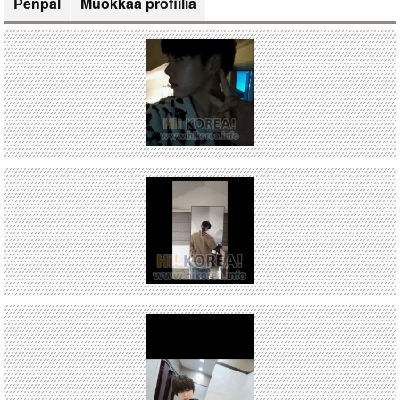
Penpal
Muokkaa profiilia