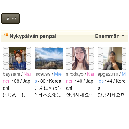
Lähetä
Nykypäivän penpal
Enemmän
baystars
/
Nai
lsc9099
/
Mie
sirodayo
/
Nai
apga2010
/
M
nen
/ 38 / Jap
s
/ 36 / Korea
nen
/ 40 / Jap
ies
/ 44 / Kore
ani
こんにちは^-
ani
a
はじめまし
^ 日本文化に
안녕하세요~
안녕하세요!?
て！ 韓国人
関心のある韓
조금 한국어
한국에 사는
の方と仲良く
国人、イ·サ
를 공부하고
호연이라고
なりたくて登
ンチョルです
있었지만 몇
해요.^^ 일본
録しました(^
^-^ お互いに
년간 사용할
문화에 관심
noejeol
/
Mie