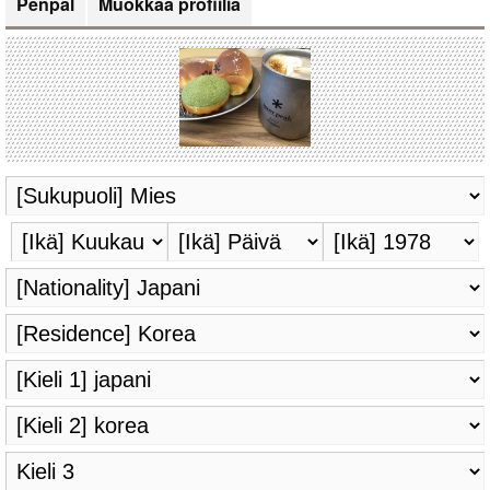
Penpal
Muokkaa profiilia