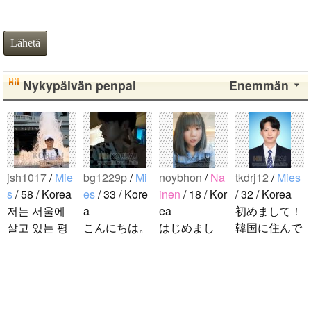
Lähetä
Nykypäivän penpal
Enemmän
jsh1017
/
Mie
bg1229p
/
Mi
noybhon
/
Na
tkdrj12
/
Mies
s
/ 58 / Korea
es
/ 33 / Kore
inen
/ 18 / Kor
/ 32 / Korea
저는 서울에
a
ea
初めまして！
살고 있는 평
こんにちは。
はじめまし
韓国に住んで
범한 남자입
1992年生ま
て！！私の名
います。 ​普
니다 일본의
れの韓国人で
前はイナで
段は音楽を聴
비슷한 연령
す。 出身地
す。今日本語
くことや運動
의 친구들과
は済州島で
を勉強してい
が好きで、時
ddung_e
/
Mi
친해지고 싶
す。 日本の
ます。。。だ
間がある時は