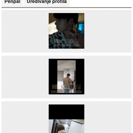
Penpal
Uređivanje profila