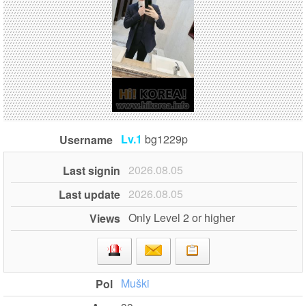
Lv.1
bg1229p
Username
2026.08.05
Last signin
2026.08.05
Last update
Only Level 2 or higher
Views
Muški
Pol