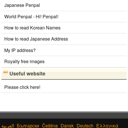
Japanese Penpal
World Penpal - Hi! Penpal!
How to read Korean Names
How to read Japanese Address
My IP address?
Royalty free images
Useful website
Please click here!
Български
Čeština
Dansk
Deutsch
Ελληνικά