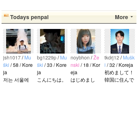
Todays penpal
More
jsh1017
/
Mu
bg1229p
/
Mu
noybhon
/
Že
tkdrj12
/
Mušk
ški
/ 58 / Kore
ški
/ 33 / Kore
nski
/ 18 / Kor
i
/ 32 / Koreja
ja
ja
eja
初めまして！
저는 서울에
こんにちは。
はじめまし
韓国に住んで
살고 있는 평
1992年生ま
て！！私の名
います。 ​普
범한 남자입
れの韓国人で
前はイナで
段は音楽を聴
니다 일본의
す。 出身地
す。今日本語
くことや運動
비슷한 연령
は済州島で
を勉強してい
が好きで、時
ddung_e
/
Mu
의 친구들과
す。 日本の
ます。。。だ
間がある時は
ški
/ 29 / Kore
친해지고 싶
ことは高校生
から日本人の
釣りに行くの
ja
어요 일본에
の時から興味
友達を作りた
が本当に大好