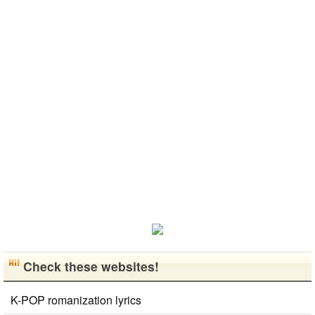
日本の文化や
가면 좋은 곳
を持ちまし
いです。よろ
きです。最近
日常に興味が
소개 시켜주
た。 日本の
しくおねがい
はいい釣りス
あったので、
면 감사하겠
好きなところ
します..
ポットを探し
ペンパルを始
습니다 반대
は文化や食べ
たり、ノリの
めました。
로 한국에 오
物です。 特
いい音..
日本語を少し
시면 가이드
に街の雰囲気
ずつ勉強して
해 드릴..
が..
いるので、自
然に会話しな
がら実力を伸
ばしたいで
す。 もちろ
ん、私も韓国
文化や韓国..
Check these websites!
K-POP romanization lyrics