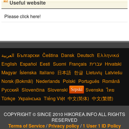
Useful website
Please click here!
Български
Čeština
Dansk
Deutsch
Ελληνικά
English
Español
Eesti
Suomi
Français
עברית
Hrvatski
Magyar
Íslenska
Italiano
日本語
한글
Lietuvių
Latviešu
Norsk (Bokmål)
Nederlands
Polski
Português
Română
Русский
Slovenčina
Slovenski
Svenska
ไทย
Srpski
Türkçe
Українська
Tiếng Việt
中文(简体)
中文(繁體)
COPYRIGHT © SINCE 2010 HIKOREA.INFO ALL RIGHTS
RESERVED
Terms of Service
/
Privacy policy
/
1 User 1 ID Policy