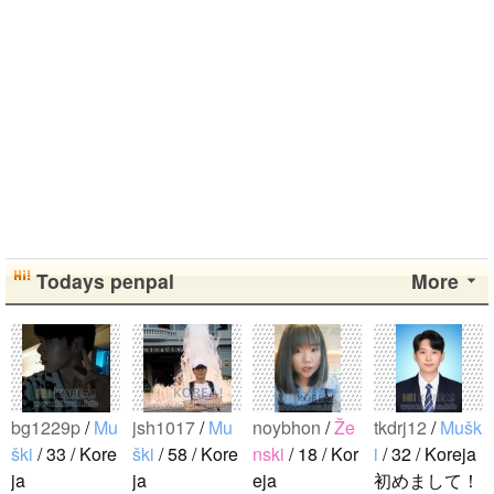
Todays penpal
More
bg1229p
/
Mu
jsh1017
/
Mu
noybhon
/
Že
tkdrj12
/
Mušk
ški
/ 33 / Kore
ški
/ 58 / Kore
nski
/ 18 / Kor
i
/ 32 / Koreja
ja
ja
eja
初めまして！