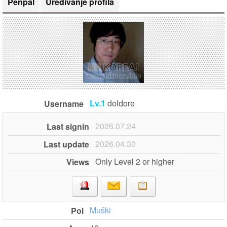
Penpal
Uređivanje profila
Lv.1
doldore
Username
2026.07.24
Last signin
2026.04.30
Last update
Only Level 2 or higher
Views
Muški
Pol