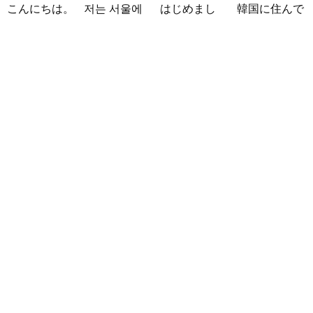
こんにちは。
저는 서울에
はじめまし
韓国に住んで
1992年生ま
살고 있는 평
て！！私の名
います。 ​普
れの韓国人で
범한 남자입
前はイナで
段は音楽を聴
す。 出身地
니다 일본의
す。今日本語
くことや運動
は済州島で
비슷한 연령
を勉強してい
が好きで、時
ddung_e
/
Mu
す。 日本の
의 친구들과
ます。。。だ
間がある時は
ški
/ 29 / Kore
ことは高校生
친해지고 싶
から日本人の
釣りに行くの
ja
の時から興味
어요 일본에
友達を作りた
が本当に大好
日本の文化や
を持ちまし
가면 좋은 곳
いです。よろ
きです。最近
日常に興味が
た。 日本の
소개 시켜주
しくおねがい
はいい釣りス
あったので、
好きなところ
면 감사하겠
します..
ポットを探し
ペンパルを始
は文化や食べ
습니다 반대
たり、ノリの
めました。
物です。 特
로 한국에 오
いい音..
日本語を少し
に街の雰囲気
시면 가이드
ずつ勉強して
が..
해 드릴..
いるので、自
然に会話しな
がら実力を伸
ばしたいで