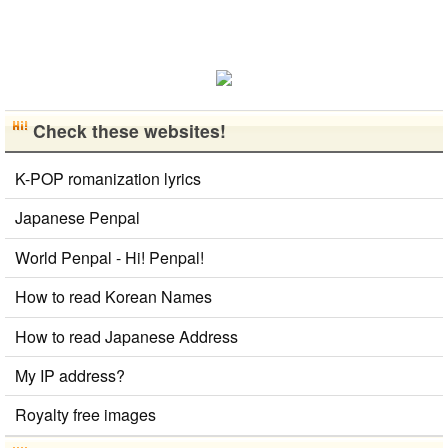
す。 もちろ
ん、私も韓国
文化や韓国..
Check these websites!
K-POP romanization lyrics
Japanese Penpal
World Penpal - Hi! Penpal!
How to read Korean Names
How to read Japanese Address
My IP address?
Royalty free images