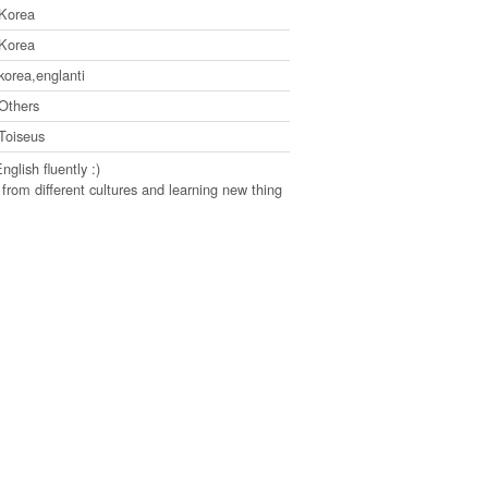
Korea
Korea
korea,englanti
Others
Toiseus
glish fluently :)
 from different cultures and learning new thing