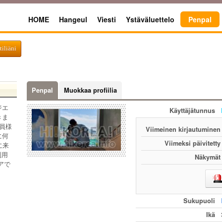
HOME
Hangeul
Viesti
Ystäväluettelo
Penpal
tiliäni
Penpal
Muokkaa profiilia
ジエ
Käyttäjätunnus
きま
員様
Viimeinen kirjautuminen
に何
Viimeksi päivitetty
に来
利用
Näkymät
アで
Sukupuoli
Ikä