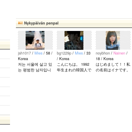
Nykypäivän penpal
jsh1017
/
Mies
/ 58 /
bg1229p
/
Mies
/ 33
noybhon
/
Nainen
/
Korea
/ Korea
18 / Korea
저는 서울에 살고 있
こんにちは。 1992
はじめまして！！私
는 평범한 남자입니
年生まれの韓国人で
の名前はイナです。
다 일본의 비슷한 연
す。 出身地は済州
今日本語を勉強して
령의 친구들과 친해
島です。 日本のこ
います。。。だから
지고 싶어요 일본에
とは高校生の時から
日本人の友達を作り
가면 좋은 곳 소개
興味を持ちました。
たいです。よろしく
시켜주면 감사하겠
日本の好きなところ
おねがいします..
습니다 반대로 한국
は文化や食べ物で
에 오시면 가이드 해
す。 特に街の雰囲
드릴..
気が..