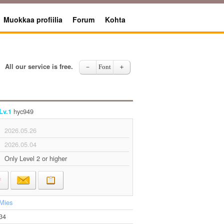
Muokkaa profiilia
Forum
Kohta
All our service is free.
－
Font
＋
hyc949
Lv.1
2026.05.26
2026.05.04
Only Level 2 or higher
Mies
34