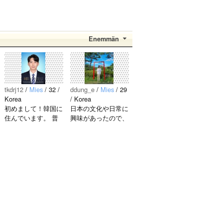
Enemmän
tkdrj12
/
Mies
/ 32 /
ddung_e
/
Mies
/ 29
Korea
/ Korea
初めまして！韓国に
日本の文化や日常に
住んでいます。 ​普
興味があったので、
段は音楽を聴くこと
ペンパルを始めまし
や運動が好きで、時
た。 日本語を少し
間がある時は釣りに
ずつ勉強しているの
行くのが本当に大好
で、自然に会話しな
きです。最近はいい
がら実力を伸ばした
釣りスポットを探し
いです。 もちろ
たり、ノリのいい
ん、私も韓国文化や
音..
韓国..