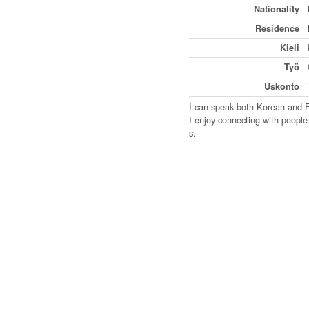
Nationality
Residence
Kieli
Työ
Uskonto
I can speak both Korean and En
I enjoy connecting with people
s.