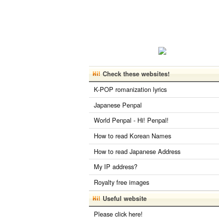
Check these websites!
K-POP romanization lyrics
Japanese Penpal
World Penpal - Hi! Penpal!
How to read Korean Names
How to read Japanese Address
My IP address?
Royalty free images
Useful website
Please click here!