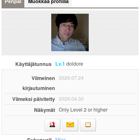
Penpal
Muokkaa profiilia
Lv.1
doldore
Käyttäjätunnus
2026.07.24
Viimeinen
kirjautuminen
2026.04.30
Viimeksi päivitetty
Only Level 2 or higher
Näkymät
Mies
Sukupuoli