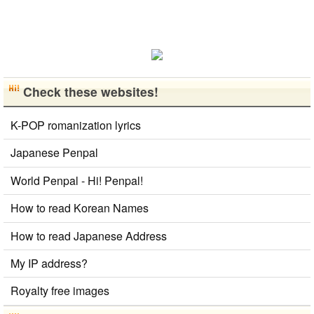
す。 もちろ
ん、私も韓国
文化や韓国..
Check these websites!
K-POP romanization lyrics
Japanese Penpal
World Penpal - Hi! Penpal!
How to read Korean Names
How to read Japanese Address
My IP address?
Royalty free images