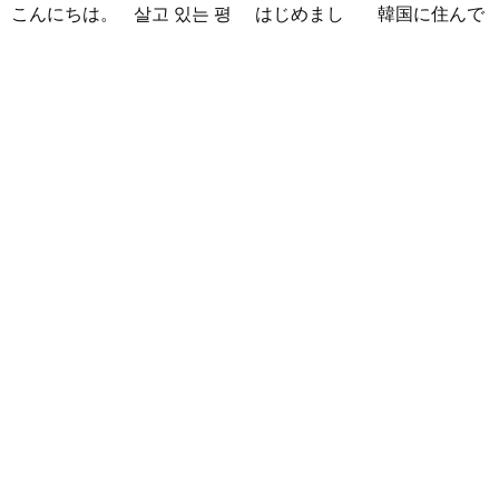
こんにちは。
살고 있는 평
はじめまし
韓国に住んで
1992年生ま
범한 남자입
て！！私の名
います。 ​普
れの韓国人で
니다 일본의
前はイナで
段は音楽を聴
す。 出身地
비슷한 연령
す。今日本語
くことや運動
は済州島で
의 친구들과
を勉強してい
が好きで、時
ddung_e
/
Mi
す。 日本の
친해지고 싶
ます。。。だ
間がある時は
es
/ 29 / Kore
ことは高校生
어요 일본에
から日本人の
釣りに行くの
a
の時から興味
가면 좋은 곳
友達を作りた
が本当に大好
日本の文化や
を持ちまし
소개 시켜주
いです。よろ
きです。最近
日常に興味が
た。 日本の
면 감사하겠
しくおねがい
はいい釣りス
あったので、
好きなところ
습니다 반대
します..
ポットを探し
ペンパルを始
は文化や食べ
로 한국에 오
たり、ノリの
めました。
物です。 特
시면 가이드
いい音..
日本語を少し
に街の雰囲気
해 드릴..
ずつ勉強して
が..
いるので、自
然に会話しな
がら実力を伸
ばしたいで