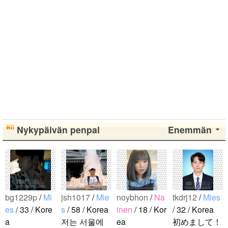
Nykypäivän penpal
Enemmän
bg1229p
/
Mi
jsh1017
/
Mie
noybhon
/
Na
tkdrj12
/
Mies
es
/ 33 / Kore
s
/ 58 / Korea
inen
/ 18 / Kor
/ 32 / Korea
a
저는 서울에
ea
初めまして！