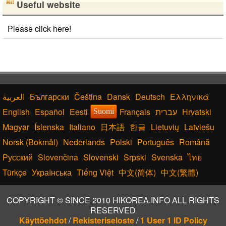
Useful website
Please click here!
Български
Čeština
Dansk
Deutsch
Ελληνικά
English
Español
Eesti
Français
עברית
Hrvatski
Suomi
Magyar
Íslenska
Italiano
日本語
한글
Lietuvių
Latviešu
Norsk (Bokmål)
Nederlands
Polski
Português
Română
Русский
Slovenčina
Slovenski
Srpski
Svenska
ไทย
Türkçe
Українська
Tiếng Việt
中文(简体)
中文(繁體)
COPYRIGHT © SINCE 2010 HIKOREA.INFO ALL RIGHTS
RESERVED
Käyttöehdot
/
Rekisteriseloste
/
1 User 1 ID Policy