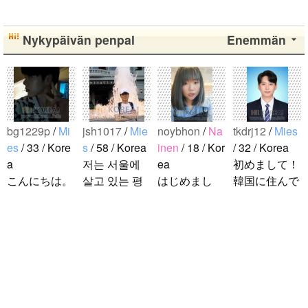
Nykypäivän penpal
Enemmän
bg1229p
/
Mi
jsh1017
/
Mie
noybhon
/
Na
tkdrj12
/
Mies
es
/ 33 / Kore
s
/ 58 / Korea
inen
/ 18 / Kor
/ 32 / Korea
a
저는 서울에
ea
初めまして！
こんにちは。
살고 있는 평
はじめまし
韓国に住んで
1992年生ま
범한 남자입
て！！私の名
います。 ​普
れの韓国人で
니다 일본의
前はイナで
段は音楽を聴
す。 出身地
비슷한 연령
す。今日本語
くことや運動
は済州島で
의 친구들과
を勉強してい
が好きで、時
ddung_e
/
Mi
す。 日本の
친해지고 싶
ます。。。だ
間がある時は
es
/ 29 / Kore
ことは高校生
어요 일본에
から日本人の
釣りに行くの
a
の時から興味
가면 좋은 곳
友達を作りた
が本当に大好