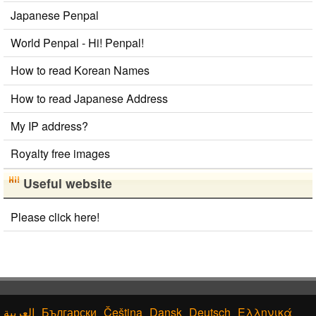
Japanese Penpal
World Penpal - Hi! Penpal!
How to read Korean Names
How to read Japanese Address
My IP address?
Royalty free images
Useful website
Please click here!
Български
Čeština
Dansk
Deutsch
Ελληνικά