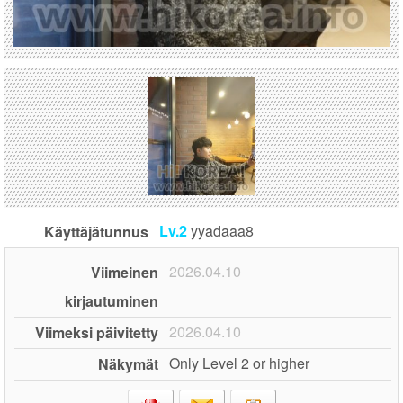
Lv.2
yyadaaa8
Käyttäjätunnus
2026.04.10
Viimeinen
kirjautuminen
2026.04.10
Viimeksi päivitetty
Only Level 2 or higher
Näkymät