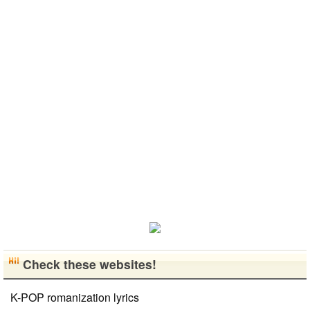
日本の文化や
を持ちまし
소개 시켜주
いです。よろ
きです。最近
日常に興味が
た。 日本の
면 감사하겠
しくおねがい
はいい釣りス
あったので、
好きなところ
습니다 반대
します..
ポットを探し
ペンパルを始
は文化や食べ
로 한국에 오
たり、ノリの
めました。
物です。 特
시면 가이드
いい音..
日本語を少し
に街の雰囲気
해 드릴..
ずつ勉強して
が..
いるので、自
然に会話しな
がら実力を伸
ばしたいで
す。 もちろ
ん、私も韓国
文化や韓国..
Check these websites!
K-POP romanization lyrics