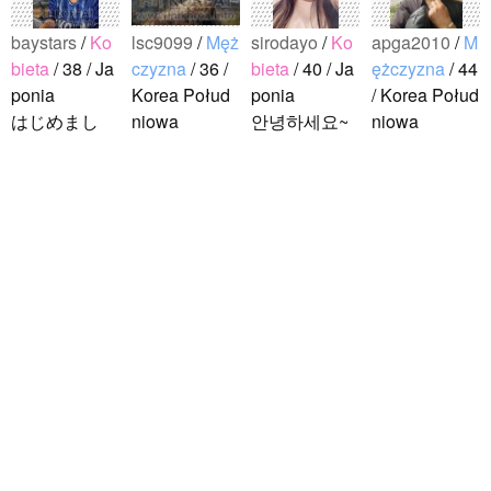
baystars
/
Ko
lsc9099
/
Męż
sirodayo
/
Ko
apga2010
/
M
bieta
/ 38 / Ja
czyzna
/ 36 /
bieta
/ 40 / Ja
ężczyzna
/ 44
ponia
Korea Połud
ponia
/ Korea Połud
はじめまし
niowa
안녕하세요~
niowa
て！ 韓国人
こんにちは^-
조금 한국어
안녕하세요!?
の方と仲良く
^ 日本文化に
를 공부하고
한국에 사는
なりたくて登
関心のある韓
있었지만 몇
호연이라고
録しました(^
国人、イ·サ
년간 사용할
해요.^^ 일본
noejeol
/
Męż
^) 年齢、性別
ンチョルです
기회가 없어
문화에 관심
czyzna
/ 27 /
問わず仲良く
^-^ お互いに
서 많이 잊어
이 많은 만 43
Korea Połud
なりたいで..
友達になれた
버렸어요…
세의 건전하
niowa
らいいなと思
말이나 문화
고 건강한 남
こんにちは！
います^-^ ど
를 잊고 싶지
성입니다. 나
日本語を勉強
うぞよろしく
않아요. 그래
는 새로운 문
しています。
お願いします
서 그냥 일상
화를 배우고
お互いに言語
^..
공유와 대화
다른 나라 사
を共有できた
가 할 수 있는
람들과 마음
ら嬉しいで
분을..
을 나누는..