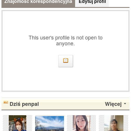
Znajomość korespondencyjna
Edytuj profil
This user's profile is not open to
anyone.
Dziś penpal
Więcej