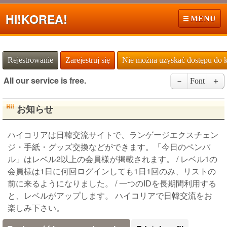
Hi!
KOREA!
MENU
Rejestrowanie
Zarejestruj się
Nie można uzyskać dostępu do 
All our service is free.
－
Font
＋
お知らせ
ハイコリアは日韓交流サイトで、ランゲージエクスチェン
ジ・手紙・グッズ交換などができます。「今日のペンパ
ル」はレベル2以上の会員様が掲載されます。 / レベル1の
会員様は1日に何回ログインしても1日1回のみ、リストの
前に来るようになりました。 / 一つのIDを長期間利用する
と、レベルがアップします。 ハイコリアで日韓交流をお
楽しみ下さい。