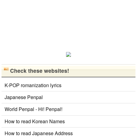
す。 文化交
流・言語交
流、どちらも
歓迎です！
早く日本語が
上手になっ
て、日本人の
友達をたくさ
ん..
Check these websites!
K-POP romanization lyrics
Japanese Penpal
World Penpal - Hi! Penpal!
How to read Korean Names
How to read Japanese Address