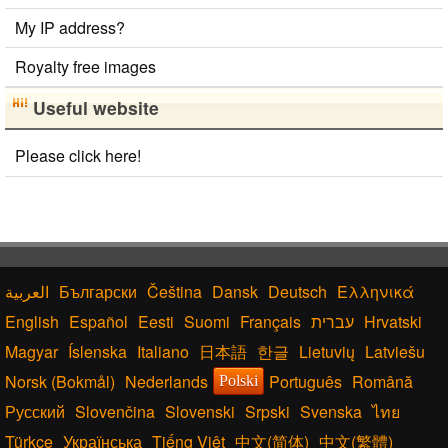
My IP address?
Royalty free images
Useful website
Please click here!
Български
Čeština
Dansk
Deutsch
Ελληνικά
English
Español
Eesti
Suomi
Français
עברית
Hrvatski
Magyar
Íslenska
Italiano
日本語
한글
Lietuvių
Latviešu
Norsk (Bokmål)
Nederlands
Português
Română
Polski
Русский
Slovenčina
Slovenski
Srpski
Svenska
ไทย
Türkçe
Українська
Tiếng Việt
中文(简体)
中文(繁體)