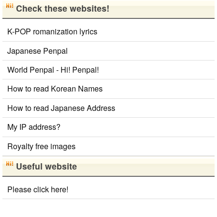
Check these websites!
流・言語交
流、どちらも
K-POP romanization lyrics
歓迎です！
早く日本語が
Japanese Penpal
上手になっ
て、日本人の
World Penpal - Hi! Penpal!
友達をたくさ
How to read Korean Names
ん..
How to read Japanese Address
My IP address?
Royalty free images
Useful website
Please click here!