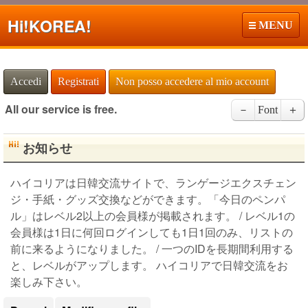
Hi!
KOREA!
MENU
Accedi
Registrati
Non posso accedere al mio account
All our service is free.
－
Font
＋
お知らせ
ハイコリアは日韓交流サイトで、ランゲージエクスチェン
ジ・手紙・グッズ交換などができます。「今日のペンパ
ル」はレベル2以上の会員様が掲載されます。 / レベル1の
会員様は1日に何回ログインしても1日1回のみ、リストの
前に来るようになりました。 / 一つのIDを長期間利用する
と、レベルがアップします。 ハイコリアで日韓交流をお
楽しみ下さい。