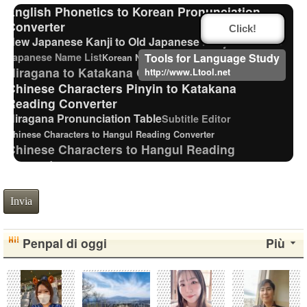
English Phonetics to Korean Pronunciation
Converter
Click!
New Japanese Kanji to Old Japanese Kanji Converter
Japanese Name List
Tools for Language Study
Korean Names Romanization Converter
Hiragana to Katakana Converter
http://www.Ltool.net
Chinese Characters Pinyin to Katakana
Reading Converter
Hiragana Pronunciation Table
Subtitle Editor
Chinese Characters to Hangul Reading Converter
Chinese Characters to Hangul Reading
Converter
Pinyin input method - Pinyin with tone marks
Roman Alphabets to Hiragana/Katakana Converter
Invia
Simplified Chinese Characters to Traditional Converter
English Name Generator
Capitalize Sentences/Every Words
Penpal di oggi
Più
Uppercase/Lowercase Converter
Full Size Katakana to Half Size Katakana Converter
Katakana to Hiragana Converter
Chinese Characters to Pinyin with Tone Marks Converter