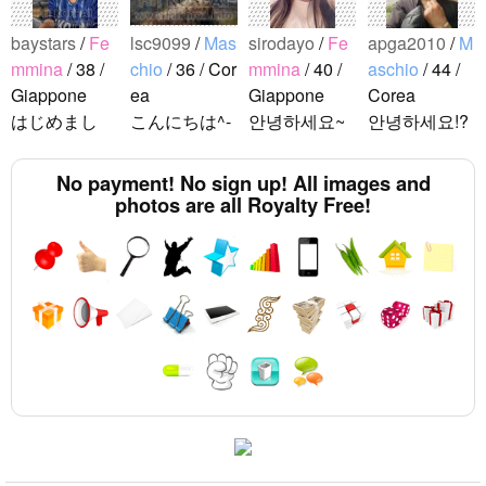
Half Size Katakana to Full Size Katakana
Converter
baystars
/
Fe
lsc9099
/
Mas
sirodayo
/
Fe
apga2010
/
M
Strings/Data
Character Counter
mmina
/ 38 /
chio
/ 36 / Cor
mmina
/ 40 /
aschio
/ 44 /
Uppercase/Lowercase Converter
Giappone
ea
Giappone
Corea
Katakana Pronunciation Table
はじめまし
こんにちは^-
안녕하세요~
안녕하세요!?
Hangul Pronunciation Table
て！ 韓国人
^ 日本文化に
조금 한국어
한국에 사는
Korean Name Generator
の方と仲良く
関心のある韓
를 공부하고
호연이라고
No payment! No sign up! All images and
Chinese Characters Pinyin to Hangul Reading
なりたくて登
国人、イ·サ
있었지만 몇
해요.^^ 일본
photos are all Royalty Free!
Converter
録しました(^
ンチョルです
년간 사용할
문화에 관심
Words/Characters Search and Replace
noejeol
/
Mas
^) 年齢、性別
^-^ お互いに
기회가 없어
이 많은 만 43
Japanese Kanji Name Dictionary (How to read Japanese name)
chio
/ 27 / Cor
問わず仲良く
友達になれた
서 많이 잊어
세의 건전하
HTML Tag Remover
ea
なりたいで..
らいいなと思
버렸어요…
고 건강한 남
English Language Study Resources and
こんにちは！
います^-^ ど
말이나 문화
성입니다. 나
Websites
日本語を勉強
うぞよろしく
를 잊고 싶지
는 새로운 문
Korean Universities and Colleges Search
しています。
Japanese Name Generator
お願いします
않아요. 그래
화를 배우고
お互いに言語
^..
서 그냥 일상
다른 나라 사
Japanese Language Study Resources and Websites
を共有できた
공유와 대화
람들과 마음
ら嬉しいで
가 할 수 있는
을 나누는..
す。 文化交
분을..