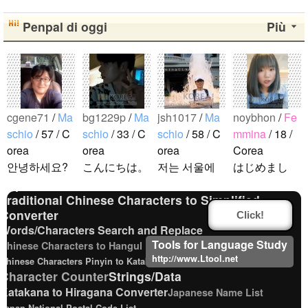
Penpal di oggi
Più
Chinese Characters to Pinyin with Tone Marks
cgene71
/
Ma
bg1229p
/
Ma
jsh1017
/
Ma
noybhon
/
Fe
Converter
schio
/ 57 / C
schio
/ 33 / C
schio
/ 58 / C
mmina
/ 18 /
Japanese Kanji Name Dictionary (How to read Japanese
orea
orea
orea
Corea
name)
안녕하세요?
こんにちは。
저는 서울에
はじめまし
Hiragana Pronunciation Table
Uppercase/Lowercase Converter
Japanese Name Generator
일본 여행을
1992年生ま
살고 있는 평
て！！私の名
Traditional Chinese Characters to Simplified
좋아하는 한
れの韓国人で
범한 남자입
前はイナで
Converter
국인입니다.
す。 出身地
니다 일본의
す。今日本語
Click!
Words/Characters Search and Replace
서울에 살고
は済州島で
비슷한 연령
を勉強してい
Tools for Language Study
Chinese Characters to Hangul Reading Converter
tkdrj12
/
Masc
있고 여행시
す。 日本の
의 친구들과
ます。。。だ
http://www.Ltool.net
Chinese Characters Pinyin to Katakana Reading Converter
hio
/ 32 / Cor
서로가 알고
ことは高校生
친해지고 싶
から日本人の
Character Counter
Strings/Data
ea
있거나 추천
の時から興味
어요 일본에
友達を作りた
Katakana to Hiragana Converter
Japanese Name List
初めまして！
해주고 싶은
を持ちまし
가면 좋은 곳
いです。よろ
Japan National Postal Code List