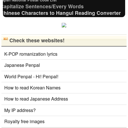
韓国に住んで
식당, 여행코
た。 日本の
소개 시켜주
しくおねがい
Capitalize Sentences/Every Words
います。 ​普
스등 서로에
好きなところ
면 감사하겠
します..
Chinese Characters to Hangul Reading Converter
段は音楽を聴
게 유익한 정
は文化や食べ
습니다 반대
Hangul Pronunciation Table
くことや運動
보를 주고 받
物です。 特
로 한국에 오
Pinyin input method - Pinyin with tone marks
が好きで、時
을수 있는 친
に街の雰囲気
시면 가이드
Half Size Katakana to Full Size Katakana Converter
間がある時は
구가 되..
が..
해 드릴..
Full Size Katakana to Half Size Katakana
Check these websites!
釣りに行くの
Converter
が本当に大好
Subtitle Editor
HTML Tag Remover
K-POP romanization lyrics
きです。最近
Roman Alphabets to Hiragana/Katakana Converter
Korean Name Generator
はいい釣りス
Japanese Penpal
Old Japanese Kanji to New Japanese Kanji
ポットを探し
World Penpal - Hi! Penpal!
Converter
たり、ノリの
Hangul Characters to Hiragana/Katakana
いい音..
How to read Korean Names
Converter
Korean Names Romanization Converter
How to read Japanese Address
Katakana Pronunciation Table
Japanese Language Study Resources and Websites
My IP address?
Uppercase/Lowercase Converter
Korean Universities and Colleges Search
Royalty free images
English Phonetics to Korean Pronunciation Converter