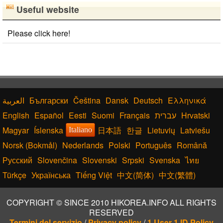
Useful website
Capitalize Sentences/Every Words
Simplified Chinese Characters to Traditional Converter
English Language Study Resources and Websites
Please click here!
English Name Generator
New Japanese Kanji to Old Japanese Kanji Converter
Hiragana to Katakana Converter
Chinese Characters Pinyin to Hangul Reading Converter
Български
Čeština
Dansk
Deutsch
Ελληνικά
English
Español
Eesti
Suomi
Français
עברית
Hrvatski
Magyar
Íslenska
日本語
한글
Lietuvių
Latviešu
Italiano
Norsk (Bokmål)
Nederlands
Polski
Português
Română
Русский
Slovenčina
Slovenski
Srpski
Svenska
ไทย
Türkçe
Українська
Tiếng Việt
中文(简体)
中文(繁體)
COPYRIGHT © SINCE 2010 HIKOREA.INFO ALL RIGHTS
RESERVED
Termini del servizio
/
Privacy policy
/
1 User 1 ID Policy