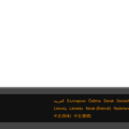
Български
Čeština
Dansk
Deutsc
Lietuvių
Latviešu
Norsk (Bokmål)
Nederlan
中文(简体)
中文(繁體)