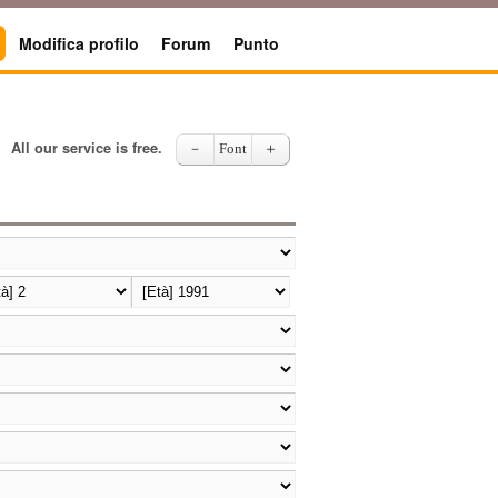
Modifica profilo
Forum
Punto
All our service is free.
－
Font
＋