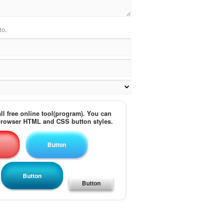
to.
ll free online tool(program). You can
 browser HTML and CSS button styles.
Button
Button
Button