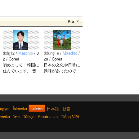
Più
tkdrj12
/
Maschio
/ 3
ddung_e
/
Maschio
/
2 / Corea
29 / Corea
初めまして！韓国に
日本の文化や日常に
住んでいます。 ​普
興味があったので、
段は音楽を聴くこと
ペンパルを始めまし
や運動が好きで、時
た。 日本語を少し
間がある時は釣りに
ずつ勉強しているの
行くのが本当に大好
で、自然に会話しな
きです。最近はいい
がら実力を伸ばした
釣りスポットを探し
いです。 もちろ
agyar
Íslenska
日本語
한글
Italiano
たり、ノリのいい
ん、私も韓国文化や
enska
ไทย
Türkçe
Українська
Tiếng Việt
音..
韓国..