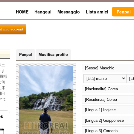
HOME
Hangeul
Messaggio
Lista amici
Penpal
al mio account
Penpal
Modifica profilo
ジエ
きま
員様
に何
に来
利用
アで
es