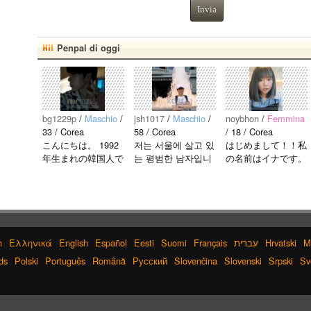
Invia
Penpal di oggi
bg1229p
/
Maschio
/
jsh1017
/
Maschio
/
noybhon
/
Femmina
33 / Corea
58 / Corea
/ 18 / Corea
こんにちは。 1992
저는 서울에 살고 있
はじめまして！！私
年生まれの韓国人で
는 평범한 남자입니
の名前はイナです。
す。 出身地は済州
다 일본의 비슷한 연
今日本語を勉強して
島です。 日本のこ
령의 친구들과 친해
います。。。だから
とは高校生の時から
지고 싶어요 일본에
日本人の友達を作り
興味を持ちました。
가면 좋은 곳 소개
たいです。よろしく
日本の好きなところ
시켜주면 감사하겠
おねがいします..
は文化や食べ物で
습니다 반대로 한국
h
Ελληνικά
English
Español
Eesti
Suomi
Français
עברית
Hrvatski
M
す。 特に街の雰囲
에 오시면 가이드 해
ds
Polski
Português
Română
Русский
Slovenčina
Slovenski
Srpski
Sv
気が..
드릴..