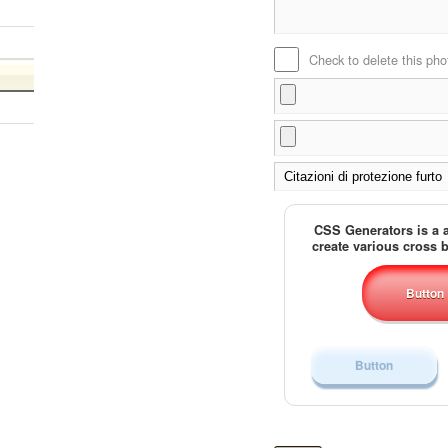
Check to delete this pho
CSS Generators is a a
create various cross
Button
Button