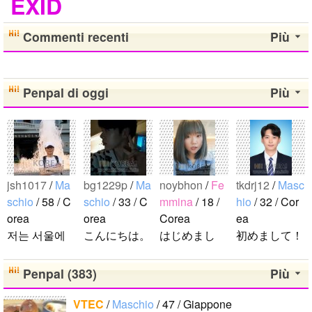
EXID
Commenti recenti
Più
Penpal di oggi
Più
jsh1017
/
Ma
bg1229p
/
Ma
noybhon
/
Fe
tkdrj12
/
Masc
schio
/ 58 / C
schio
/ 33 / C
mmina
/ 18 /
hio
/ 32 / Cor
orea
orea
Corea
ea
저는 서울에
こんにちは。
はじめまし
初めまして！
살고 있는 평
1992年生ま
て！！私の名
韓国に住んで
범한 남자입
れの韓国人で
前はイナで
います。 ​普
Penpal (383)
Più
니다 일본의
す。 出身地
す。今日本語
段は音楽を聴
비슷한 연령
は済州島で
を勉強してい
くことや運動
VTEC
/
Maschio
/ 47 / Giappone