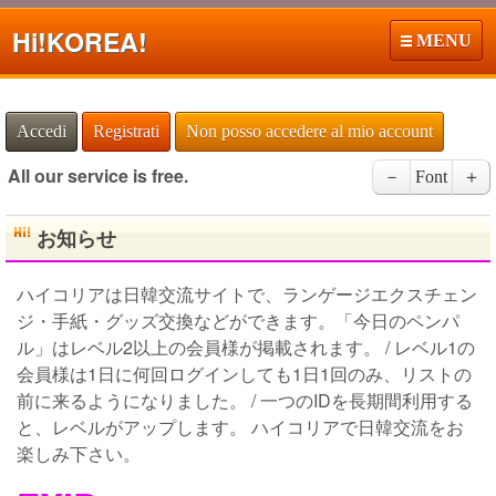
Hi!
KOREA!
MENU
Accedi
Registrati
Non posso accedere al mio account
All our service is free.
－
Font
＋
お知らせ
ハイコリアは日韓交流サイトで、ランゲージエクスチェン
ジ・手紙・グッズ交換などができます。「今日のペンパ
ル」はレベル2以上の会員様が掲載されます。 / レベル1の
会員様は1日に何回ログインしても1日1回のみ、リストの
前に来るようになりました。 / 一つのIDを長期間利用する
と、レベルがアップします。 ハイコリアで日韓交流をお
楽しみ下さい。