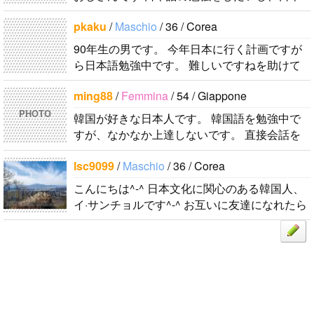
人の友達を作りたい このように書き込みま
pkaku
/
Maschio
/ 36 / Corea
す。 日本は業務上、出張を何回か行っていま..
90年生の男です。 今年日本に行く計画ですが
ら日本語勉強中です。 難しいですねを助けて
ください! 親しくなれば通話もしましょう。 男
ming88
/
Femmina
/ 54 / Giappone
女関係ないが、歳は大学生以上だったらいい..
PHOTO
韓国が好きな日本人です。 韓国語を勉強中で
すが、なかなか上達しないです。 直接会話を
する機会もないので、メッセージを通じて韓国
lsc9099
/
Maschio
/ 36 / Corea
語を教えてもらいながら仲良くなれたら嬉..
こんにちは^-^ 日本文化に関心のある韓国人、
イ·サンチョルです^-^ お互いに友達になれたら
いいなと思います^-^ どうぞよろしくお願いし
ます^..