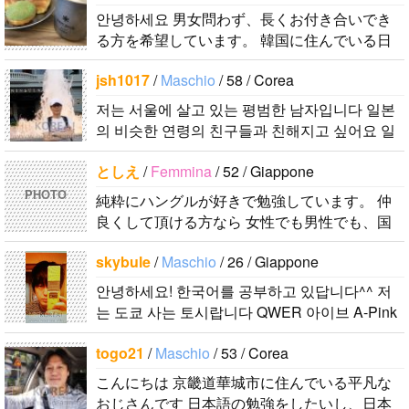
ddung_e
/
Ma
의 친구들과
す。 日本の
ます。。。だ
が好きで、時
안녕하세요 男女問わず、長くお付き合いでき
schio
/ 29 / C
친해지고 싶
ことは高校生
から日本人の
間がある時は
る方を希望しています。 韓国に住んでいる日
orea
어요 일본에
の時から興味
友達を作りた
釣りに行くの
本人男性です。 ハングルは幼稚園児以下のレ
日本の文化や
가면 좋은 곳
を持ちまし
いです。よろ
が本当に大好
jsh1017
/
Maschio
/ 58 / Corea
ベルですが、少しずつ勉強しています。 音..
日常に興味が
소개 시켜주
た。 日本の
しくおねがい
きです。最近
저는 서울에 살고 있는 평범한 남자입니다 일본
あったので、
면 감사하겠
好きなところ
します..
はいい釣りス
의 비슷한 연령의 친구들과 친해지고 싶어요 일
ペンパルを始
습니다 반대
は文化や食べ
ポットを探し
본에 가면 좋은 곳 소개 시켜주면 감사하겠습니
めました。
로 한국에 오
物です。 特
たり、ノリの
としえ
/
Femmina
/ 52 / Giappone
다 반대로 한국에 오시면 가이드 해 드릴..
日本語を少し
시면 가이드
に街の雰囲気
いい音..
PHOTO
純粋にハングルが好きで勉強しています。 仲
ずつ勉強して
해 드릴..
が..
良くして頂ける方なら 女性でも男性でも、国
いるので、自
籍が何処でも歓迎です♪ 必ず返信します！！！
然に会話しな
skybule
/
Maschio
/ 26 / Giappone
しかし、数うちゃ〜的な(一気に多人..
がら実力を伸
ばしたいで
안녕하세요! 한국어를 공부하고 있답니다^^ 저
는 도쿄 사는 토시랍니다 QWER 아이브 A-Pink
す。 もちろ
東方神起(5명) 하이라이트 세븐어클락 볼빨간사
ん、私も韓国
togo21
/
Maschio
/ 53 / Corea
춘기 JYJ AOA 9muses 좋아해요ㅎㅎㅎ 같이 한
文化や韓国..
국어..
こんにちは 京畿道華城市に住んでいる平凡な
おじさんです 日本語の勉強をしたいし、日本