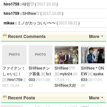
hiro1759 :
태민♡ (
)
2017.10.10
hiro1759 :
SHINee♡ (
)
2017.10.08
mikaa :
ミノがカッコいい〜〜 (
)
2017.09.21
Recent Comments
More
PHOTO
PHOTO
ファイテン！
SHINeeチン
SHINee♡ ♡
SHINee＊ON
しゃいに！
グ募集
[8]
fu1
[9]
mykr24
20
EW
[4]
ayaka
[3]
hiro1759
2
003
2017.08.
17.04.11
633
2017.01.
021.10.24
27
SHINee大好
26
たくさん応援
SHINee好き
きです♡ ♡ ♡
ONEWが好き
します！..
なチング募集
日本人でも誰
な方！！！
Recent Posts
More
してます(^-^
でもお友達に
是非仲良くな