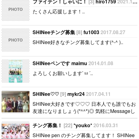
)..
なりましょう
ってください
ファイテン！しゃいに！
[3]
hiro1759
2021.10.24
(*^^*)◎ 気軽
(*^◯^*) よろ
PHOTO
たくさん応援します！..
にMessageし
しくお願いし
てね〜:D..
ます。..
SHINeeチング募集
[8]
fu1003
2017.08.27
PHOTO
SHINee好きなチング募集してます(^-^ )..
SHINeeペンです maimu
2014.01.08
よろしくお願いします`ㅂ´..
SHINee♡ ♡
[9]
mykr24
2017.04.11
SHINee大好きです♡ ♡ ♡ 日本人でも誰でもお
友達になりましょう(*^^*)◎ 気軽にMessageし
てね〜:D..
チング募集！
[22]
*youko*
2016.03.31
SHINee pen のチング募集してます！ SHINee