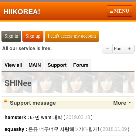
Hi!
KOREA!
MENU
Sign in
Sign up
I can't access my account
All our service is free.
－
Font
＋
View all
MAIN
Support
Forum
SHINee
Support message
More
hamsterk :
태민 want 대박 (
)
2019.02.18
aquasky :
온유 너무너무 사랑해✨기다릴게! (
)
2018.11.09