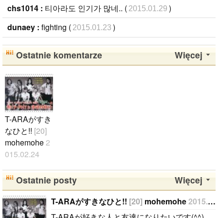
chs1014 :
티아라도 인기가 많네.. (
)
2015.01.29
dunaey :
fighting (
)
2015.01.23
Ostatnie komentarze
Więcej
T-ARAがすき
なひと!!
[20]
mohemohe
2
015.02.24
T-ARAが好き
な人と友達に
Ostatnie posty
Więcej
なりたいです
(^^)..
T-ARAがすきなひと!!
[20]
mohemohe
2015.02.24
T-ARAが好きな人と友達になりたいです(^^)..