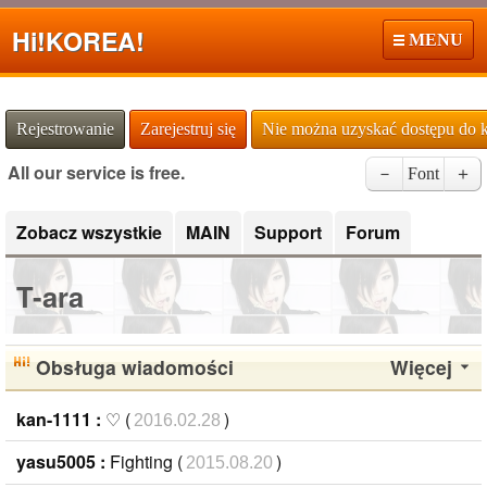
Hi!
KOREA!
MENU
Rejestrowanie
Zarejestruj się
Nie można uzyskać dostępu do 
All our service is free.
－
Font
＋
Zobacz wszystkie
MAIN
Support
Forum
T-ara
Obsługa wiadomości
Więcej
kan-1111 :
♡ (
)
2016.02.28
yasu5005 :
Fighting (
)
2015.08.20