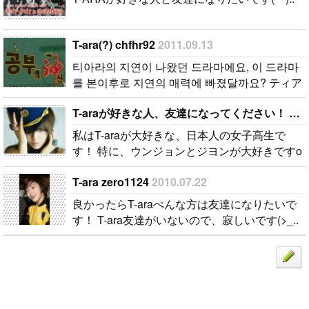
T-ara(?) chfhr92
2011.09.13
티아라의 지연이 나왔던 드라마에요, 이 드라마
를 본이후로 지연의 매력에 빠졌달까요? ティア
ラの遅れが出てきたドラマです、 このドラマ
T-araが好きな人、友達になってください！ Minami★
をボンイフロ遅延の魅力に落ちて月のでしょ
う..
私はT-araが大好きな、日本人の女子高生で
す！ 特に、ウンジョンとジヨンが大好きですo
(^-^)o 同じくT-araが好きな韓国の人がいたら、
T-ara zero1124
2010.07.22
ぜひメールしてください★ メール、手紙、プ
レゼ..
良かったらT-araぺんな方は友達になりたいで
す！ T-ara友達がいないので、寂しいです(>_..