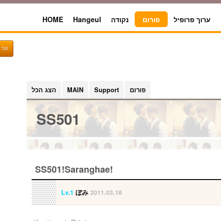
HOME
Hangeul
נקודה
פורום
ערוך פרופיל
אני 
הצג הכל
MAIN
Support
פורום
SS501
SS501!Saranghae!
Lv.1
ぼみ
2011.03.18