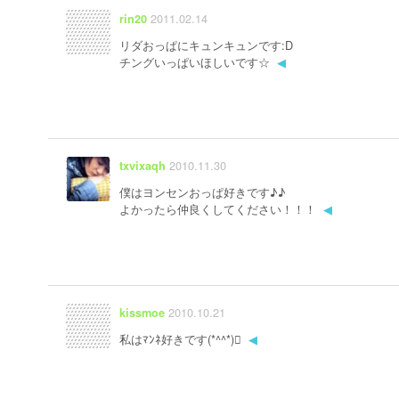
2011.02.14
rin20
リダおっぱにキュンキュンです:D
チングいっぱいほしいです☆
◀
2010.11.30
txvixaqh
僕はヨンセンおっぱ好きです♪♪
よかったら仲良くしてください！！！
◀
2010.10.21
kissmoe
私はﾏﾝﾈ好きです(*^^*)
◀