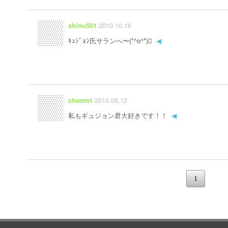
2010.10.16
shinu501
ｷｭｼﾞｮﾝ氏サランへ〜(*^o^*)
◀
2010.06.12
chanm1
私もギュジョン君大好きです！！
◀
1