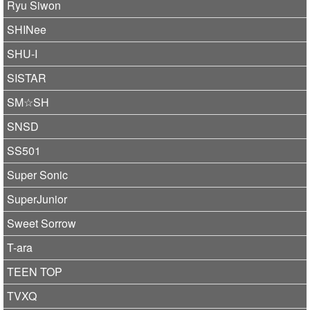
Ryu Siwon
SHINee
SHU-I
SISTAR
SM☆SH
SNSD
SS501
Super Sonic
SuperJunior
Sweet Sorrow
T-ara
TEEN TOP
TVXQ