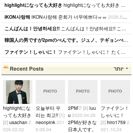
highlightになっても大好き
highlightになっても大好き ファンになったのが、遅かったからいろんな情報が欲しいです。 highlightになっても好きな気持ちは変わりません。 メンバー全員が大好きですが、一番大好きなのはジュンヒョンです。 彼らのことたくさん知りたいです。
iKON사랑해
iKON사랑해 준회가 너무예쁘다ㅠㅠ
2026.01.09
こんばんは！안녕하세요!!
こんばんは！안녕하세요!! こんばんは！ 日本BANAです( ˆoˆ )/ 性別、年齢、国籍関係なく BANAと仲良くしたいです！！ ちなみに、94lineゴンチャンぺんです！ コメント、メール待ってます( ˆoˆ )/안녕하세요!
韓国人の男ですが2pmのぺんです。ジュノ、テギョンぺんが特にぺんです。
ファイテン！しゃいに！
ファイテン！しゃいに！ たくさん応援します！
Recent Posts
יותר
PHOTO
PHOTO
PHOTO
highlightにな
오늘부터 우
2PM♡
[6]
luu
ファイテン！
っても大好き
리는 최고!!
[1]
u
2020.04.26
しゃいに！
[2]
usachan
2
neonpink
201
2PMが好きな
[3]
hiro1759
2
026.02.02
9.08.04
日本人です。
021.10.24