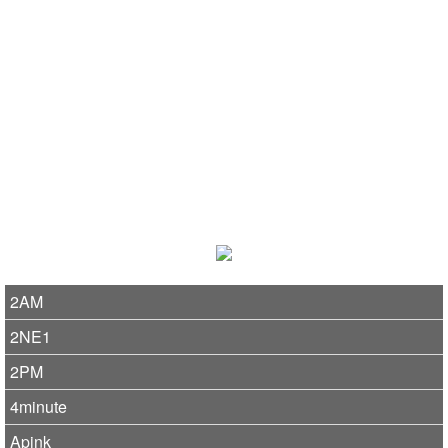
2AM
2NE1
2PM
4minute
Apink