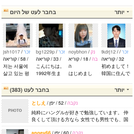
ファンになっ
김소정 정예
2PMが好きな
たくさん応援
たのが、遅か
린 정은비 최
人仲良くして
します！..
יותר
בחבר לעט של היום
ったからいろ
유나 황은비
ください。..
んな情報が欲
김예원 여!!
しいです。 hi
자!!친!!구!!..
ghlightになっ
ても好きな気
jsh1017
/
זכר
bg1229p
/
זכר
noybhon
/
נק
tkdrj12
/
/
זכר
持ちは変わり
32 / קוריאה
בה
/ 18 / קוריא
/ 33 / קוריאה
/ 58 / קוריאה
ません。 メ
저는 서울에
こんにちは。
ה
初めまして！
ンバー全員が
살고 있는 평
1992年生ま
はじめまし
韓国に住んで
大好きです
범한 남자입
れの韓国人で
て！！私の名
います。 ​普
が、一番大好
니다 일본의
す。 出身地
前はイナで
段は音楽を聴
יותר
בחבר לעט (383)
きなのはジュ
비슷한 연령
は済州島で
す。今日本語
くことや運動
ンヒョンで
의 친구들과
す。 日本の
を勉強してい
が好きで、時
としえ
/
/ 52 / יפן
נקבה
す。 彼らの
ddung_e
/
זכר
친해지고 싶
ことは高校生
ます。。。だ
間がある時は
ことたくさん
PHOTO
純粋にハングルが好きで勉強しています。 仲
/ 29 / קוריאה
어요 일본에
の時から興味
から日本人の
釣りに行くの
知りたいで
良くして頂ける方なら 女性でも男性でも、国
日本の文化や
가면 좋은 곳
を持ちまし
友達を作りた
が本当に大好
す。..
籍が何処でも歓迎です♪ 必ず返信します！！！
日常に興味が
소개 시켜주
た。 日本の
いです。よろ
きです。最近
angey66
/
/ 60 / יפן
נקבה
しかし、数うちゃ〜的な(一気に多人..