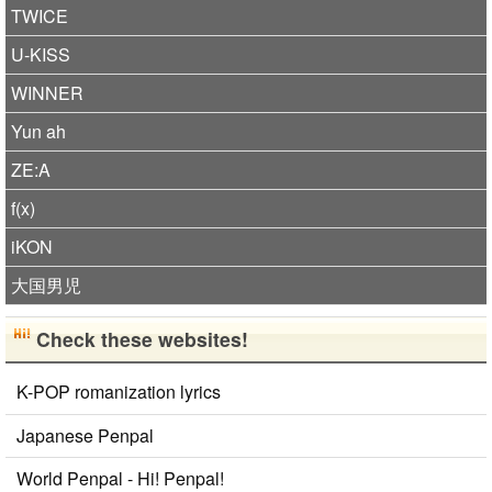
TWICE
U-KISS
WINNER
Yun ah
ZE:A
f(x)
iKON
大国男児
Check these websites!
K-POP romanization lyrics
Japanese Penpal
World Penpal - Hi! Penpal!