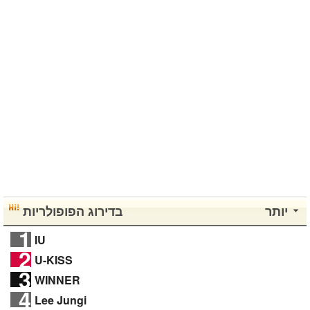
יותר
בדירוג הפופולריות
1
IU
2
U-KISS
3
WINNER
4
Lee Jungi