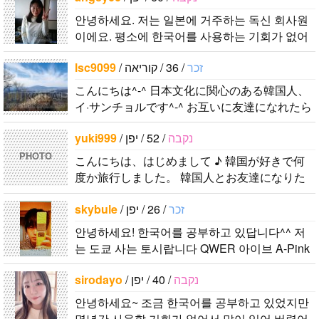
あったので、
면 감사하겠
好きなところ
しくおねがい
はいい釣りス
안녕하세요. 저는 일본에 거주하는 독신 회사원
ペンパルを始
습니다 반대
は文化や食べ
します..
ポットを探し
이에요. 평소에 한국어를 사용하는 기회가 없어
めました。
로 한국에 오
物です。 特
たり、ノリの
서 그냥 한국어로 메일을 할 수 있는 한국인 친구
日本語を少し
시면 가이드
に街の雰囲気
いい音..
lsc9099
/
/ 36 / קוריאה
זכר
를 만나고 싶어요. 일상생활 등 편안..
ずつ勉強して
해 드릴..
が..
こんにちは^-^ 日本文化に関心のある韓国人、
いるので、自
イ·サンチョルです^-^ お互いに友達になれたら
然に会話しな
いいなと思います^-^ どうぞよろしくお願いし
がら実力を伸
yuki999
/
/ 52 / יפן
נקבה
ます^..
ばしたいで
PHOTO
す。 もちろ
こんにちは、はじめまして ♪ 韓国が好きで何
度か旅行しました。 韓国人とお友達になりた
ん、私も韓国
くて登録しました。よろしくお願いします^..
文化や韓国..
skybule
/
/ 26 / יפן
זכר
안녕하세요! 한국어를 공부하고 있답니다^^ 저
는 도쿄 사는 토시랍니다 QWER 아이브 A-Pink
東方神起(5명) 하이라이트 세븐어클락 볼빨간사
sirodayo
/
/ 40 / יפן
נקבה
춘기 JYJ AOA 9muses 좋아해요ㅎㅎㅎ 같이 한
국어..
안녕하세요~ 조금 한국어를 공부하고 있었지만
몇년간 사용할 기회가 없어서 많이 잊어 버렸어