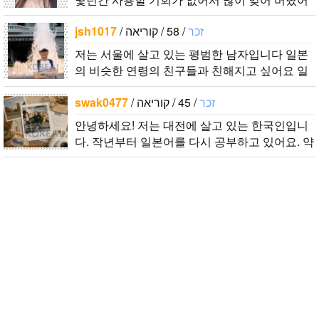
요… 말이나 문화를 잊고 싶지 않아요. 그래서 그
jsh1017
/
/ 58 / קוריאה
זכר
냥 일상공유와 대화가 할 수 있는 분을..
저는 서울에 살고 있는 평범한 남자입니다 일본
의 비슷한 연령의 친구들과 친해지고 싶어요 일
본에 가면 좋은 곳 소개 시켜주면 감사하겠습니
swak0477
/
/ 45 / קוריאה
זכר
다 반대로 한국에 오시면 가이드 해 드릴..
안녕하세요! 저는 대전에 살고 있는 한국인입니
다. 작년부터 일본어를 다시 공부하고 있어요. 약
간의 의사소통은 할 수 있는 수준이죠. 일본어공
부를 위해 일본드라마나 영화 애니메..