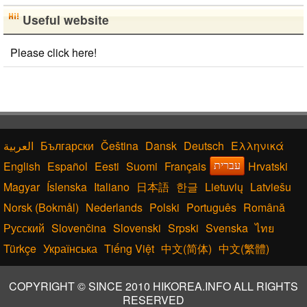
Useful website
Please click here!
Български
Čeština
Dansk
Deutsch
Ελληνικά
English
Español
Eesti
Suomi
Français
Hrvatski
עברית
Magyar
Íslenska
Italiano
日本語
한글
Lietuvių
Latviešu
Norsk (Bokmål)
Nederlands
Polski
Português
Română
Русский
Slovenčina
Slovenski
Srpski
Svenska
ไทย
Türkçe
Українська
Tiếng Việt
中文(简体)
中文(繁體)
COPYRIGHT © SINCE 2010 HIKOREA.INFO ALL RIGHTS
RESERVED