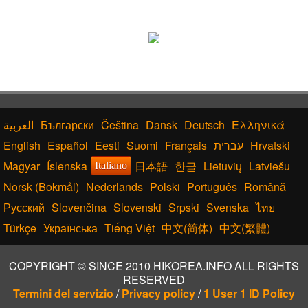
Български
Čeština
Dansk
Deutsch
Ελληνικά
English
Español
Eesti
Suomi
Français
עברית
Hrvatski
Magyar
Íslenska
日本語
한글
Lietuvių
Latviešu
Italiano
Norsk (Bokmål)
Nederlands
Polski
Português
Română
Русский
Slovenčina
Slovenski
Srpski
Svenska
ไทย
Türkçe
Українська
Tiếng Việt
中文(简体)
中文(繁體)
COPYRIGHT © SINCE 2010 HIKOREA.INFO ALL RIGHTS
RESERVED
Termini del servizio
/
Privacy policy
/
1 User 1 ID Policy