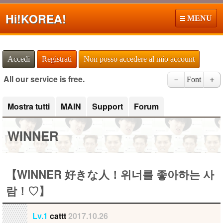
Hi!
KOREA!
MENU
Accedi
Registrati
Non posso accedere al mio account
All our service is free.
－
Font
＋
Mostra tutti
MAIN
Support
Forum
WINNER
【WINNER 好きな人！위너를 좋아하는 사
람！♡】
Lv.1
cattt
2017.10.26