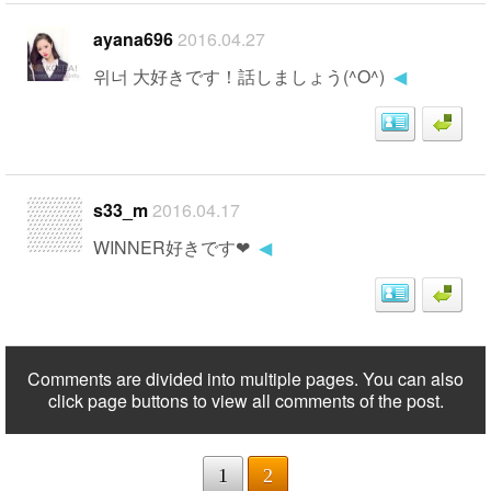
ayana696
2016.04.27
위너 大好きです！話しましょう(^O^)
◀
s33_m
2016.04.17
WINNER好きです❤︎
◀
Comments are divided into multiple pages. You can also
click page buttons to view all comments of the post.
1
2