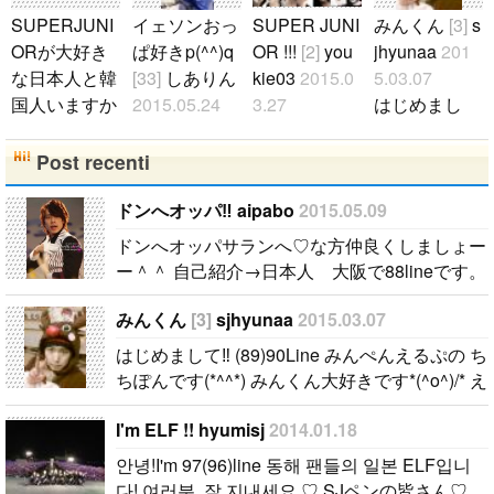
SUPERJUNI
イェソンおっ
SUPER JUNI
みんくん
[3]
s
ORが大好き
ぱ好きp(^^)q
OR !!!
[2]
you
jhyunaa
201
な日本人と韓
[33]
しありん
kie03
2015.0
5.03.07
国人いますか
2015.05.24
3.27
はじめまし
♥？
[73]
luvft
皆さんは誰が
SUPER JUNI
て‼︎ (89)90Lin
2017.12.12
好きです
ORが大好き
e みんぺんえ
Post recenti
私は97lineの
か〜？..
です)^o^( 슈
るぷの ちち
中２でヒチョ
퍼주니어를
ぽんです(*^^
ドンへオッパ‼ aipabo
2015.05.09
ル＆キュヒョ
좋아합니다＾
*) みんくん大
ドンへオッパサランへ♡な方仲良くしましょー
ン寄りallペン
＾ I love SUP
好きです*(^o
ー＾＾ 自己紹介→日本人 大阪で88lineです。
です!!! SJペ
ER JUNIOR
^)/* えるぷち
簡単な自己紹介よろしくです♡..
ンの方はコメ
＾＾ELFのみ
んぐ 募集し
みんくん
[3]
sjhyunaa
2015.03.07
ントかメール
なさん、ぜひ
ています(^^)
はじめまして‼︎ (89)90Line みんぺんえるぷの ち
ください!!! 文
お友達になっ
よろしくお願
ちぽんです(*^^*) みんくん大好きです*(^o^)/* え
通できる人大
てください(^
いしますー
るぷちんぐ 募集しています(^^) よろしくお願い
歓迎です♪ 国
○^) 엘프 여러
♪..
I'm ELF !! hyumisj
2014.01.18
しますー♪..
籍と年齢とペ
분 사이 좋게
안녕!I'm 97(96)line 동해 팬들의 일본 ELF입니
ンを書いてく
지내주세요！
다! 여러분, 잘 지내세요 ♡ SJペンの皆さん♡