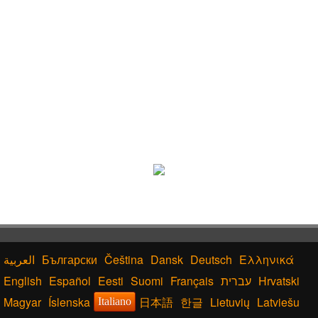
Български
Čeština
Dansk
Deutsch
Ελληνικά
English
Español
Eesti
Suomi
Français
עברית
Hrvatski
Magyar
Íslenska
日本語
한글
Lietuvių
Latviešu
Italiano