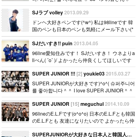
れると嬉しい
I hope we ca
たくさんお話ししましょ〜〜！ 絡みましょ
です!!!..
n be good frie
SJラブ volley
2013.09.29
う〜〜！..
nds !..
ドンヘ大好きペンです(^w^) 私は98lineです 韓
国のペンも日本のペンも気軽にメール下さい(*
^o^*) 待ってます(*^o^*)..
SJだいすき!! puin
2013.04.05
96line愛知住みです！ SJだいすき！ ウネよりa
llぺん( ˆoˆ )/ よかったら仲良くしてほしいです
~..
SUPER JUNIOR !!!
[2]
youkie03
2015.03.27
SUPER JUNIORが大好きです)^o^( 슈퍼주니어
를 좋아합니다＾＾ I love SUPER JUNIOR＾＾
ELFのみなさん、ぜひお友達になってください
SUPER JUNIOR
[15]
meguchul
2014.10.09
(^○^) 엘프 여러분 사이 좋게 지내주세요！ I hop
e we can be good friends !..
96lineのE.L.Fです(o^o^o) 日本のE.L.Fとも韓国
のE.L.Fとも 友達になりたいので よかったら仲
良くしてください☆..
SUPERJUNIORが大好きな日本人と韓国人いますか♥？