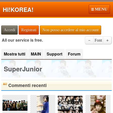
Hi!
KOREA!
MENU
Accedi
Registrati
Non posso accedere al mio account
All our service is free.
－
Font
＋
Mostra tutti
MAIN
Support
Forum
SuperJunior
Commenti recenti