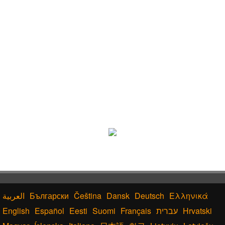
Български
Čeština
Dansk
Deutsch
Ελληνικά
English
Español
Eesti
Suomi
Français
עברית
Hrvatski