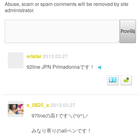
Abuse, scam or spam comments will be removed by site
administrator.
Prześlij
eristar
2013.03.27
92line JPN Primadonnaです！
◀
s_0825_a
2013.03.27
97lineの高1です＼(^o^)／
みなり寄りのallペンです！