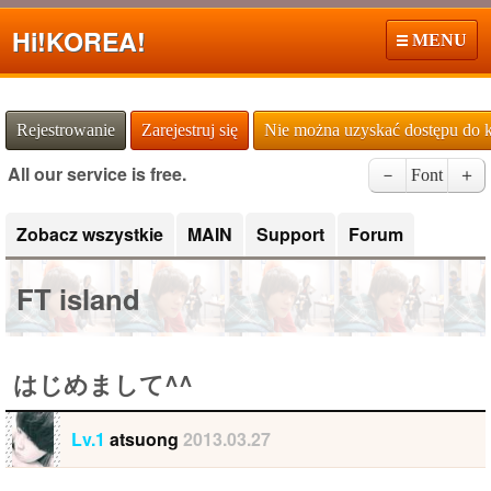
Hi!
KOREA!
MENU
Rejestrowanie
Zarejestruj się
Nie można uzyskać dostępu do 
All our service is free.
－
Font
＋
Zobacz wszystkie
MAIN
Support
Forum
FT island
はじめまして^^
Lv.1
atsuong
2013.03.27