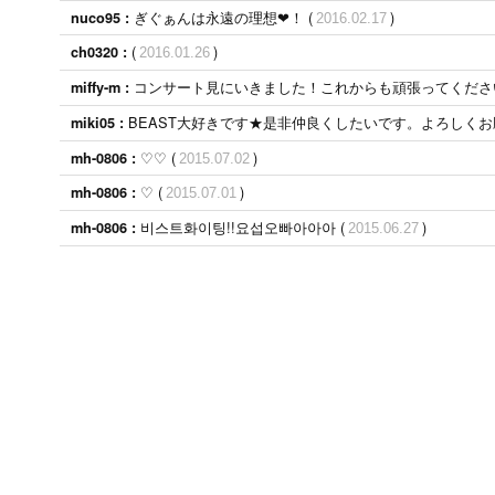
ぎぐぁんは永遠の理想❤︎！ (
)
nuco95 :
2016.02.17
(
)
ch0320 :
2016.01.26
コンサート見にいきました！これからも頑張ってください
miffy-m :
BEAST大好きです★是非仲良くしたいです。よろしくお
miki05 :
♡♡ (
)
mh-0806 :
2015.07.02
♡ (
)
mh-0806 :
2015.07.01
비스트화이팅!!요섭오빠아아아 (
)
mh-0806 :
2015.06.27