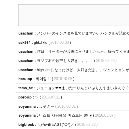
メンバーのインスタを見ていますが、ハングルが読めない(Ｔ▽Ｔ)どなたか読
usachan :
ghkdlxld (
)
ssk934 :
2018.08.30
昨日、リーダーが兵役に入りましたね～。帰ってくるま
usachan :
ヨソプ君の歌声も大好き。。。。 (
)
usachan :
2018.08.23
highlightになったけど、大好きだよ。。ジュンヒョ
usachan :
화이팅！ (
)
harutop :
2016.10.05
ジュニョン❤︎❤︎まいだーりんまいぷりんすまいきんぐ♢ 
temo_52 :
♡ (
)
pororip :
2016.07.11
よそぷー (
)
soyumina :
2016.03.31
비스트 사랑해요 비스트는 6인♥ (
)
soyumina :
2016.03.07
＼(^o^)BEAST(^O^)／ (
)
bigblock :
2016.02.28