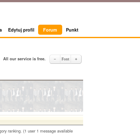
a
Edytuj profil
Forum
Punkt
All our service is free.
－
Font
＋
gory ranking. (1 user 1 message available