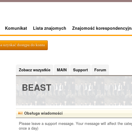
Komunikat
Lista znajomych
Znajomość korespondencyjn
a uzyskać dostępu do konta
Zobacz wszystkie
MAIN
Support
Forum
BEAST
Obsługa wiadomości
Please leave a support message. Your message will affect the cate
once a day)