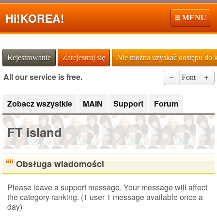
Hi!
KOREA!
MENU
Rejestrowanie
Zarejestruj się
Nie można uzyskać dostępu do 
All our service is free.
－
Font
＋
Zobacz wszystkie
MAIN
Support
Forum
FT island
Obsługa wiadomości
Please leave a support message. Your message will affect
the category ranking. (1 user 1 message available once a
day)