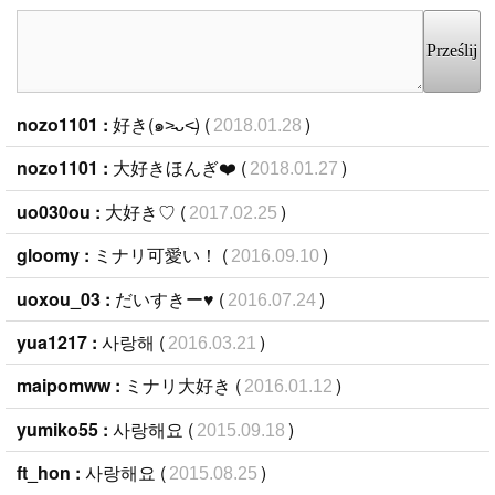
Prześlij
nozo1101 :
好き(๑˃̵ᴗ˂̵) (
)
2018.01.28
nozo1101 :
大好きほんぎ❤️ (
)
2018.01.27
uo030ou :
大好き♡ (
)
2017.02.25
gloomy :
ミナリ可愛い！ (
)
2016.09.10
uoxou_03 :
だいすきー♥ (
)
2016.07.24
yua1217 :
사랑해 (
)
2016.03.21
maipomww :
ミナリ大好き (
)
2016.01.12
yumiko55 :
사랑해요 (
)
2015.09.18
ft_hon :
사랑해요 (
)
2015.08.25