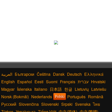
Български
Čeština
Dansk
Deutsch
Ελληνικά
English
Español
Eesti
Suomi
Français
עברית
Hrvatski
Magyar
Íslenska
Italiano
日本語
한글
Lietuvių
Latviešu
Norsk (Bokmål)
Nederlands
Português
Română
Polski
Русский
Slovenčina
Slovenski
Srpski
Svenska
ไทย
Türkçe
Українська
Tiếng Việt
中文(简体)
中文(繁體)