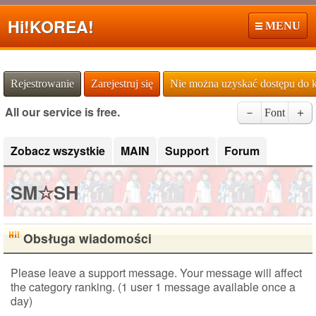
Hi!
KOREA!
MENU
Rejestrowanie
Zarejestruj się
Nie można uzyskać dostępu do 
All our service is free.
－
Font
＋
Zobacz wszystkie
MAIN
Support
Forum
SM☆SH
Obsługa wiadomości
Please leave a support message. Your message will affect
the category ranking. (1 user 1 message available once a
day)