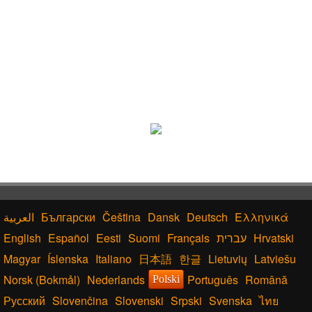
Български
Čeština
Dansk
Deutsch
Ελληνικά
English
Español
Eesti
Suomi
Français
עברית
Hrvatski
Magyar
Íslenska
Italiano
日本語
한글
Lietuvių
Latviešu
Norsk (Bokmål)
Nederlands
Português
Română
Polski
Русский
Slovenčina
Slovenski
Srpski
Svenska
ไทย