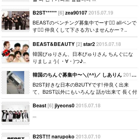
す。 彼らの
ことたくさん
B2ST******
[6]
zea90107
2015.07.19
知りたいで
BEASTのペンチング募集中でーす allペンで
す。..
す 仲良くして下さる方いませんかー？..
BEAST&BEAUTY
[2]
star2
2015.07.18
韓国びゅりさん、日本びゅりさん ちんぐにな
りましょう( ・∀・)つ♪..
韓国のちんぐ募集中〜＼(^^)／ しありん
2011.06.29
B2ST好きな日本のB2UTYです! 仲良く出来
て、B2ST以外にもいろんな 話が出来て 長く付
き合える友達を探しています(ﾟﾟ)! 私は韓国語勉
Beast
[6]
jiyeons0
2015.07.18
強しているので 簡単な会話なら話せます＼^^
／..
...
B2ST!!! narupoko
2013.07.10