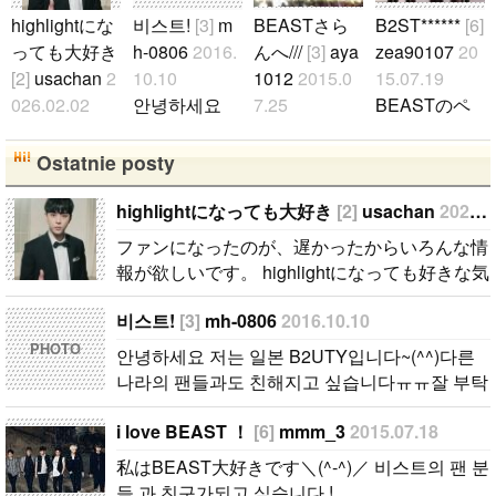
highlightにな
비스트!
[3]
m
BEASTさら
B2ST******
[6]
っても大好き
h-0806
2016.
んへ///
[3]
aya
zea90107
20
[2]
usachan
2
10.10
1012
2015.0
15.07.19
026.02.02
안녕하세요
7.25
BEASTのペ
ファンになっ
저는 일본 B2
BEASTさら
ンチング募集
たのが、遅か
UTY입니다~
んへ～////ドゥ
中でーす a
Ostatnie posty
ったからいろ
(^^)다른 나라
ジュン寄りall
llペンです
んな情報が欲
의 팬들과도
pen☆ チング
仲良くして下
highlightになっても大好き
[2]
usachan
2026.02.02
しいです。 hi
친해지고 싶
募集してます
さる方いませ
ファンになったのが、遅かったからいろんな情
ghlightになっ
습니다ㅠㅠ잘
（＾ｐ＾*
んかー？..
報が欲しいです。 highlightになっても好きな気
ても好きな気
부탁 드립니
*）..
持ちは変わりません。 メンバー全員が大好き
持ちは変わり
다~ㅋㅋㅋ..
비스트!
[3]
mh-0806
2016.10.10
ですが、一番大好きなのはジュンヒョンです。
ません。 メ
彼らのことたくさん知りたいです。..
PHOTO
안녕하세요 저는 일본 B2UTY입니다~(^^)다른
ンバー全員が
나라의 팬들과도 친해지고 싶습니다ㅠㅠ잘 부탁
大好きです
드립니다~ㅋㅋㅋ..
が、一番大好
i love BEAST ！
[6]
mmm_3
2015.07.18
きなのはジュ
私はBEAST大好きです＼(^-^)／ 비스트의 팬 분
ンヒョンで
들 과 친구가되고 싶습니다 !..