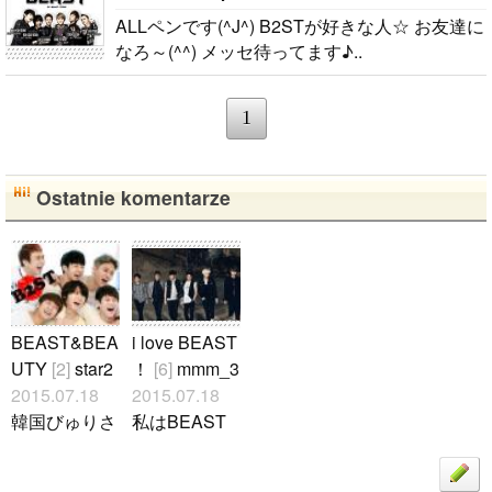
ALLペンです(^J^) B2STが好きな人☆ お友達に
なろ～(^^) メッセ待ってます♪..
1
Ostatnie komentarze
BEAST&BEA
i love BEAST
UTY
[2]
star2
！
[6]
mmm_3
2015.07.18
2015.07.18
韓国びゅりさ
私はBEAST
ん、日本びゅ
大好きです＼
りさん ちん
(^-^)／ 비스