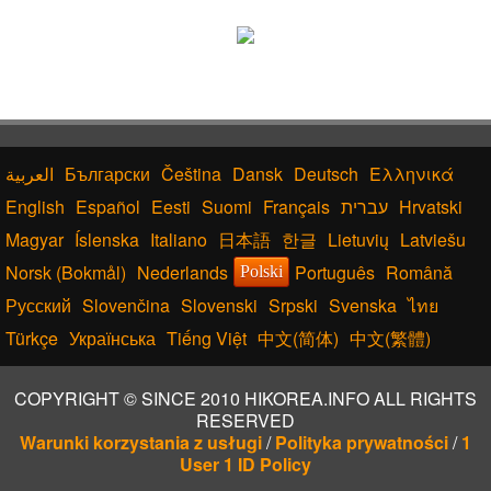
Български
Čeština
Dansk
Deutsch
Ελληνικά
English
Español
Eesti
Suomi
Français
עברית
Hrvatski
Magyar
Íslenska
Italiano
日本語
한글
Lietuvių
Latviešu
Norsk (Bokmål)
Nederlands
Português
Română
Polski
Русский
Slovenčina
Slovenski
Srpski
Svenska
ไทย
Türkçe
Українська
Tiếng Việt
中文(简体)
中文(繁體)
COPYRIGHT © SINCE 2010 HIKOREA.INFO ALL RIGHTS
RESERVED
Warunki korzystania z usługi
/
Polityka prywatności
/
1
User 1 ID Policy