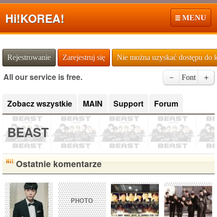
Hi!
KOREA!
MENU
Rejestrowanie
Zarejestruj się
Nie można uzyskać dostępu do 
All our service is free.
－
Font
＋
Zobacz wszystkie
MAIN
Support
Forum
BEAST
Ostatnie komentarze
PHOTO